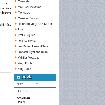
Makaleler
loda yer
Mali Tatil Mevzuatı
n asgari
Mortgage
itibaren
Mükellef Panosu
Nelerden Vergi SSK Kesilir
şkin üst
Pano
Pratik Bilgiler
Tefe Katsayıları
Tek Düzen Hesap Planı
Transfer Fiyatlandırması
Vakıflar Mevzuatı
Vergi Kodları
Vergi Takvimi
DÖVIZ
BIST
USD/EUR
Amerikan
Doları