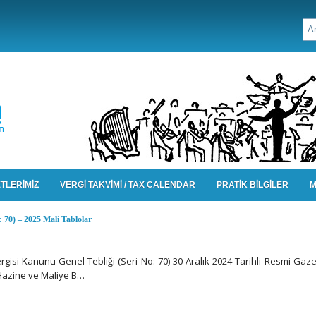
TLERİMİZ
VERGİ TAKVİMİ / TAX CALENDAR
PRATİK BİLGİLER
M
 70) – 2025 Mali Tablolar
isi Kanunu Genel Tebliği (Seri No: 70) 30 Aralık 2024 Tarihli Resmi Gaze
 Hazine ve Maliye B…