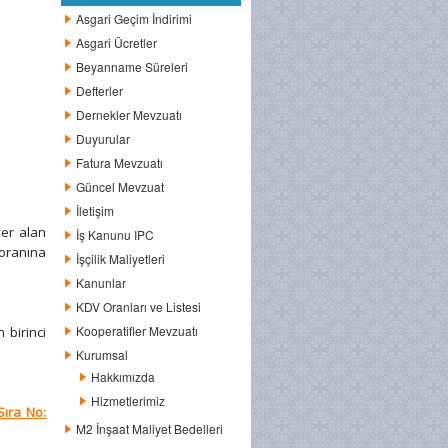
Asgari Geçim İndirimi
Asgari Ücretler
Beyanname Süreleri
Defterler
Dernekler Mevzuatı
Duyurular
Fatura Mevzuatı
Güncel Mevzuat
İletişim
er alan
İş Kanunu IPC
 oranına
İşçilik Maliyetleri
Kanunlar
KDV Oranları ve Listesi
Kooperatifler Mevzuatı
 birinci
Kurumsal
Hakkımızda
Hizmetlerimiz
Sıra No:
M2 İnşaat Maliyet Bedelleri