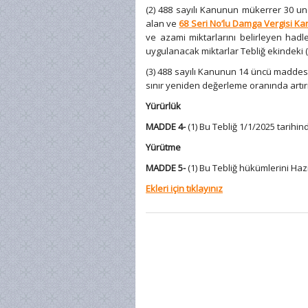
(2) 488 sayılı Kanunun mükerrer 30 unc
alan ve
68 Seri No’lu Damga Vergisi Ka
ve azami miktarlarını belirleyen hadl
uygulanacak miktarlar Tebliğ ekindeki (1)
(3) 488 sayılı Kanunun 14 üncü maddesin
sınır yeniden değerleme oranında artırı
Yürürlük
MADDE 4-
(1) Bu Tebliğ 1/1/2025 tarihin
Yürütme
MADDE 5-
(1) Bu Tebliğ hükümlerini Haz
Ekleri için tıklayınız