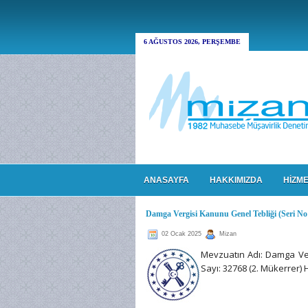
6 AĞUSTOS 2026, PERŞEMBE
ANASAYFA
HAKKIMIZDA
HİZME
Damga Vergisi Kanunu Genel Tebliği (Seri No:
02 Ocak 2025
Mizan
Mevzuatın Adı: Damga Verg
Sayı: 32768 (2. Mükerrer)