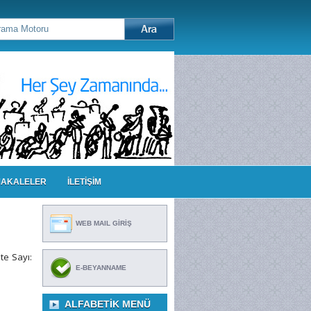
AKALELER
İLETİŞİM
WEB MAIL GİRİŞ
te Sayı:
E-BEYANNAME
ALFABETIK MENÜ