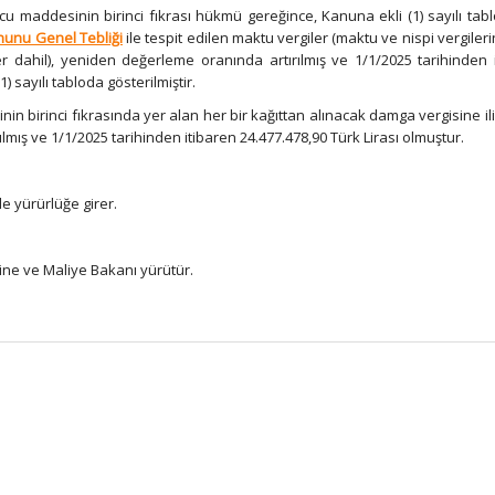
u maddesinin birinci fıkrası hükmü gereğince, Kanuna ekli (1) sayılı tab
nunu Genel Tebliği
ile tespit edilen maktu vergiler (maktu ve nispi vergileri
er dahil), yeniden değerleme oranında artırılmış ve 1/1/2025 tarihinden 
 sayılı tabloda gösterilmiştir.
in birinci fıkrasında yer alan her bir kağıttan alınacak damga vergisine ili
lmış ve 1/1/2025 tarihinden itibaren 24.477.478,90 Türk Lirası olmuştur.
de yürürlüğe girer.
ine ve Maliye Bakanı yürütür.