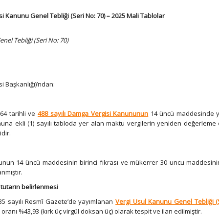
 Kanunu Genel Tebliği (Seri No: 70) – 2025 Mali Tablolar
el Tebliği (Seri No: 70)
i Başkanlığı)’ndan:
64 tarihli ve
488 sayılı Damga Vergisi Kanununun
14 üncü maddesinde y
na ekli (1) sayılı tabloda yer alan maktu vergilerin yeniden değerleme
dir.
anunun 14 üncü maddesinin birinci fıkrası ve mükerrer 30 uncu maddesinin
nmıştır.
 tutarın belirlenmesi
2735 sayılı Resmî Gazete’de yayımlanan
Vergi Usul Kanunu Genel Tebliği (
oranı %43,93 (kırk üç virgül doksan üç) olarak tespit ve ilan edilmiştir.