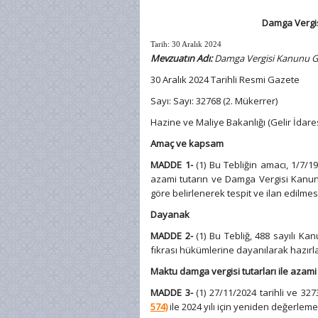
Damga Vergisi
Tarih: 30 Aralık 2024
Mevzuatın Adı:
Damga Vergisi Kanunu Gen
30 Aralık 2024 Tarihli Resmi Gazete
Sayı: Sayı: 32768 (2. Mükerrer)
Hazine ve Maliye Bakanlığı (Gelir İdares
Amaç ve kapsam
MADDE 1-
(1) Bu Tebliğin amacı, 1/7/19
azami tutarın ve Damga Vergisi Kanunu
göre belirlenerek tespit ve ilan edilmesi
Dayanak
MADDE 2-
(1) Bu Tebliğ, 488 sayılı K
fıkrası hükümlerine dayanılarak hazırla
Maktu damga vergisi tutarları ile azami
MADDE 3-
(1) 27/11/2024 tarihli ve 3
574)
ile 2024 yılı için yeniden değerleme 