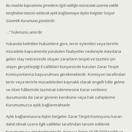
Bu madde kapsamına girenlerin ilgili valiliğe müracaatı üzerine valilik
tarafından tanzim edilecek aylık bağlanmaya ilişkin belgeler Sosyal
Güvenlik Kurumuna gönderilir.
…” hükmünü amirdir.
Yukarıda belirtilen hükümlere göre, terör eylemleri veya terörle
mücadele kapsamında yürütülen faaliyetler nedeniyle meydana
gelen olay neticesinde oluşan zararların tespiti ve tazmini için
olayın gerçekleştiği il valilikleri bünyesinde kurulan Zarar Tespit
Komisyonlarına başvurulması gerekmektedir. Komisyon tarafından
terör veya terörle mücadeleden kaynaklı olarak engelli hâle gelme
ve ölüm hâllerinde tazminat ödenmesine karar verilmesi
durumunda da zarar görenin kendisine veya hak sahiplerine
Kurumumuzca aylık bağlanmaktadır.
Aylık bağlanmasına ilişkin belgeler Zarar Tespit Komisyonu kararı
dahil olmak üzere ilgili valilikler tarafından tanzim edilerek
Kurumumuza gönderilmektedir. Konuya ilişkin 16.08.2019 tarihli ve