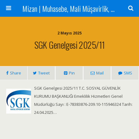
Mizan | Muhasebe, Mali Müşavirlik, Denetim Hizmetleri
2 Mayıs 2025
SGK Genelgesi 2025/11
Share
Tweet
Pin
Mail
SMS
SGK Genelgesi 2025/11 T.C. SOSYAL GÜVENLİK
KURUMU BAŞKANLIĞI Emeklilik Hizmetleri Genel
Müdürlüğü Sayı : E-78383876-209.10-115946324 Tarih:
24.04.2025…