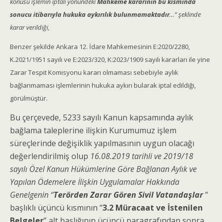
konusu işlemin iptali yönündeki
Mahkeme kararının bu kısmında
sonucu itibarıyla hukuka aykırılık bulunmamaktadır
…” şeklinde
karar verildiği,
Benzer şekilde Ankara 12. İdare Mahkemesinin E:2020/2280,
K.2021/1951 sayılı ve E:2023/320, K:2023/1909 sayılı kararları ile yine
Zarar Tespit Komisyonu kararı olmaması sebebiyle aylık
bağlanmaması işlemlerinin hukuka aykırı bularak iptal edildiği,
görülmüştür.
Bu çerçevede, 5233 sayılı Kanun kapsamında aylık
bağlama taleplerine ilişkin Kurumumuz işlem
süreçlerinde değişiklik yapılmasının uygun olacağı
değerlendirilmiş olup
16.08.2019 tarihli ve 2019/18
sayılı Özel Kanun Hükümlerine Göre Bağlanan Aylık ve
Yapılan Ödemelere İlişkin Uygulamalar Hakkında
Genelgenin “
Terörden Zarar Gören Sivil Vatandaşlar
”
başlıklı üçüncü kısmının “
3.2 Müracaat ve İstenilen
Belgeler
” alt başlığının üçüncü paragrafından sonra