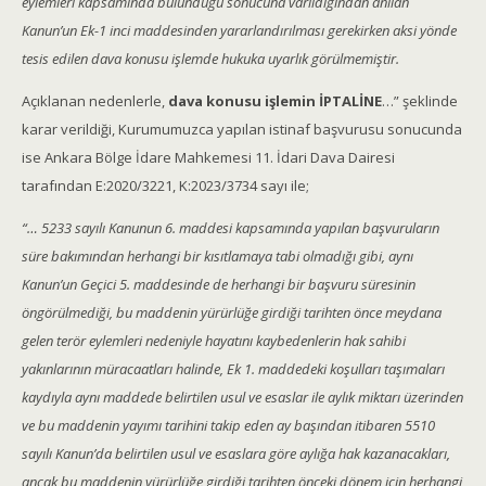
eylemleri kapsamında bulunduğu sonucuna varıldığından anılan
Kanun’un Ek-1 inci maddesinden yararlandırılması gerekirken aksi yönde
tesis edilen dava konusu işlemde hukuka uyarlık görülmemiştir.
Açıklanan nedenlerle,
dava konusu işlemin İPTALİNE
…” şeklinde
karar verildiği, Kurumumuzca yapılan istinaf başvurusu sonucunda
ise Ankara Bölge İdare Mahkemesi 11. İdari Dava Dairesi
tarafından E:2020/3221, K:2023/3734 sayı ile;
“… 5233 sayılı Kanunun 6. maddesi kapsamında yapılan başvuruların
süre bakımından herhangi bir kısıtlamaya tabi olmadığı gibi, aynı
Kanun’un Geçici 5. maddesinde de herhangi bir başvuru süresinin
öngörülmediği, bu maddenin yürürlüğe girdiği tarihten önce meydana
gelen terör eylemleri nedeniyle hayatını kaybedenlerin hak sahibi
yakınlarının müracaatları halinde, Ek 1. maddedeki koşulları taşımaları
kaydıyla aynı maddede belirtilen usul ve esaslar ile aylık miktarı üzerinden
ve bu maddenin yayımı tarihini takip eden ay başından itibaren 5510
sayılı Kanun’da belirtilen usul ve esaslara göre aylığa hak kazanacakları,
ancak bu maddenin yürürlüğe girdiği tarihten önceki dönem için herhangi