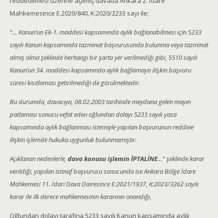
reddedilmesi üzerine açılmış davada Ankara 2. İdare
Mahkemesince E.2020/840, K:2020/2233 sayı ile;
“… Kanun’un Ek-1. maddesi kapsamında aylık bağlanabilmesi için 5233
sayılı Kanun kapsamında tazminat başvurusunda bulunma veya tazminat
almış olma şeklinde herhangi bir şarta yer verilmediği gibi, 5510 sayılı
Kanun’un 34. maddesi kapsamında aylık bağlamaya ilişkin başvuru
süresi kısıtlaması getirilmediği de görülmektedir.
Bu durumda, davacıya, 08.02.2003 tarihinde meydana gelen mayın
patlaması sonucu vefat eden oğlundan dolayı 5233 sayılı yasa
kapsamında aylık bağlanması istemiyle yapılan başvurunun reddine
ilişkin işlemde hukuka uygunluk bulunmamıştır.
Açıklanan nedenlerle,
dava konusu işlemin İPTALİNE
…” şeklinde karar
verildiği, yapılan istinaf başvurusu sonucunda ise Ankara Bölge İdare
Mahkemesi 11. İdari Dava Dairesince E:2021/1937, K:2023/3262 sayılı
karar ile ilk derece mahkemesinin kararının onandığı,
Oğlundan dolayı tarafına 5233 sayılı Kanun kapsamında aylık