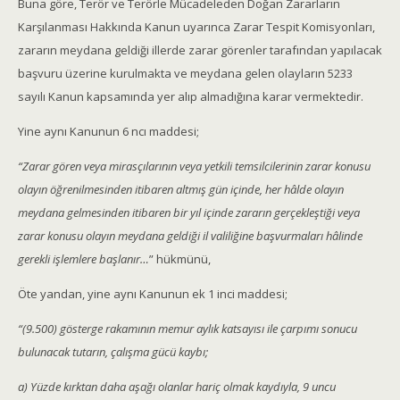
Buna göre, Terör ve Terörle Mücadeleden Doğan Zararların
Karşılanması Hakkında Kanun uyarınca Zarar Tespit Komisyonları,
zararın meydana geldiği illerde zarar görenler tarafından yapılacak
başvuru üzerine kurulmakta ve meydana gelen olayların 5233
sayılı Kanun kapsamında yer alıp almadığına karar vermektedir.
Yine aynı Kanunun 6 ncı maddesi;
“Zarar gören veya mirasçılarının veya yetkili temsilcilerinin zarar konusu
olayın öğrenilmesinden itibaren altmış gün içinde, her hâlde olayın
meydana gelmesinden itibaren bir yıl içinde zararın gerçekleştiği veya
zarar konusu olayın meydana geldiği il valiliğine başvurmaları hâlinde
gerekli işlemlere başlanır…
” hükmünü,
Öte yandan, yine aynı Kanunun ek 1 inci maddesi;
“(9.500) gösterge rakamının memur aylık katsayısı ile çarpımı sonucu
bulunacak tutarın, çalışma gücü kaybı;
a) Yüzde kırktan daha aşağı olanlar hariç olmak kaydıyla, 9 uncu