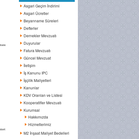
Asgari Geçim İndirimi
Asgari Ücretler
Beyanname Süreleri
Defterler
Dernekler Mevzuatı
Duyurular
ması
Fatura Mevzuatı
Güncel Mevzuat
İletişim
İş Kanunu IPC
İşçilik Maliyetleri
Kanunlar
KDV Oranları ve Listesi
Kooperatifler Mevzuatı
Kurumsal
Hakkımızda
Hizmetlerimiz
zmet
M2 İnşaat Maliyet Bedelleri