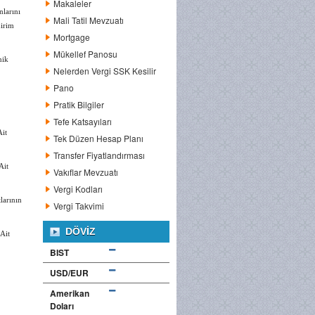
Makaleler
larını
Mali Tatil Mevzuatı
dirim
Mortgage
Mükellef Panosu
nik
Nelerden Vergi SSK Kesilir
Pano
Pratik Bilgiler
Tefe Katsayıları
Ait
Tek Düzen Hesap Planı
Transfer Fiyatlandırması
Ait
Vakıflar Mevzuatı
Vergi Kodları
larının
Vergi Takvimi
DÖVIZ
Ait
BIST
USD/EUR
Amerikan
Doları