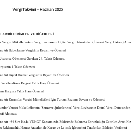
Vergi Takvimi – Haziran 2025
LAR/BİLDİRİMLER VE DİĞERLERİ
r Vergisi Mükelleflerinin Vergi Levhasının Dijital Vergi Dairesinden (İnternet Vergi Dairesi) Alın
e Ait Haberleşme Vergisinin Beyanı ve Ödemesi
Uyarınca Ödenmesi Gereken 24. Taksit Ödemesi
ergisinin 1.Taksit Ödemesi
e Ait Dijital Hizmet Vergisinin Beyanı ve Ödemesi
 Yetkilendirme Belgesi Yıllık Harç Ödemesi
sans Harçları Yıllık Harç Ödemesi
e Ait Kurumlar Vergisi Mükellefleri İçin Turizm Payının Beyanı ve Ödemesi
umlar Vergisi Mükelleflerinin (Sermaye Şirketlerinin) Vergi Levhasının Dijital Vergi Dairesinden
esi) Alınması
e Ait 464 Sıra No.lu VUKGT Kapsamında Bildirimde Bulunma Zorunluluğu Getirilen Aracı Hi
net Reklamcılığı Hizmet Aracıları ile Kargo ve Lojistik İşletmeleri Tarafından Bildirim Verilmesi