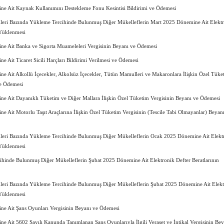
e Ait Kaynak Kullanımını Destekleme Fonu Kesintisi Bildirimi ve Ödemesi
leri Bazında Yükleme Tercihinde Bulunmuş Diğer Mükelleflerin Mart 2025 Dönemine Ait Elekt
 Yüklenmesi
e Ait Banka ve Sigorta Muameleleri Vergisinin Beyanı ve Ödemesi
 Ait Ticaret Sicili Harçları Bildirimi Verilmesi ve Ödemesi
 Ait Alkollü İçecekler, Alkolsüz İçecekler, Tütün Mamulleri ve Makaronlara İlişkin Özel Tüke
ve Ödemesi
e Ait Dayanıklı Tüketim ve Diğer Mallara İlişkin Özel Tüketim Vergisinin Beyanı ve Ödemesi
 Ait Motorlu Taşıt Araçlarına İlişkin Özel Tüketim Vergisinin (Tescile Tabi Olmayanlar) Beyan
leri Bazında Yükleme Tercihinde Bulunmuş Diğer Mükelleflerin Ocak 2025 Dönemine Ait Elekt
 Yüklenmesi
ihinde Bulunmuş Diğer Mükelleflerin Şubat 2025 Dönemine Ait Elektronik Defter Beratlarının
leri Bazında Yükleme Tercihinde Bulunmuş Diğer Mükelleflerin Şubat 2025 Dönemine Ait Elekt
 Yüklenmesi
e Ait Şans Oyunları Vergisinin Beyanı ve Ödemesi
 Ait 5602 Sayılı Kanunda Tanımlanan Şans Oyunlarıyla İlgili Veraset ve İntikal Vergisinin Bey