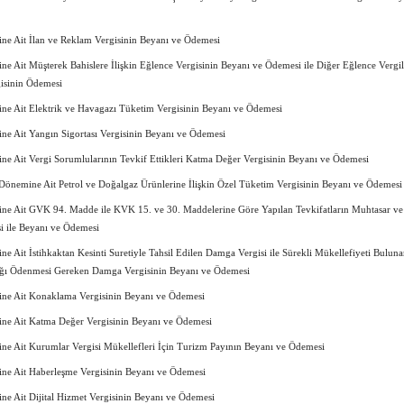
e Ait İlan ve Reklam Vergisinin Beyanı ve Ödemesi
 Ait Müşterek Bahislere İlişkin Eğlence Vergisinin Beyanı ve Ödemesi ile Diğer Eğlence Vergil
gisinin Ödemesi
e Ait Elektrik ve Havagazı Tüketim Vergisinin Beyanı ve Ödemesi
e Ait Yangın Sigortası Vergisinin Beyanı ve Ödemesi
e Ait Vergi Sorumlularının Tevkif Ettikleri Katma Değer Vergisinin Beyanı ve Ödemesi
Dönemine Ait Petrol ve Doğalgaz Ürünlerine İlişkin Özel Tüketim Vergisinin Beyanı ve Ödemesi
e Ait GVK 94. Madde ile KVK 15. ve 30. Maddelerine Göre Yapılan Tevkifatların Muhtasar ve
 ile Beyanı ve Ödemesi
 Ait İstihkaktan Kesinti Suretiyle Tahsil Edilen Damga Vergisi ile Sürekli Mükellefiyeti Buluna
ığı Ödenmesi Gereken Damga Vergisinin Beyanı ve Ödemesi
e Ait Konaklama Vergisinin Beyanı ve Ödemesi
e Ait Katma Değer Vergisinin Beyanı ve Ödemesi
e Ait Kurumlar Vergisi Mükellefleri İçin Turizm Payının Beyanı ve Ödemesi
e Ait Haberleşme Vergisinin Beyanı ve Ödemesi
e Ait Dijital Hizmet Vergisinin Beyanı ve Ödemesi