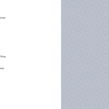
erine
 Prim
nlar