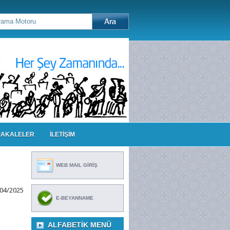
AKALELER
İLETİŞİM
WEB MAIL GİRİŞ
/04/2025
E-BEYANNAME
ALFABETIK MENÜ