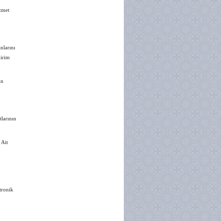
zmet
nlarını
dirim
in
larının
 Ait
tronik