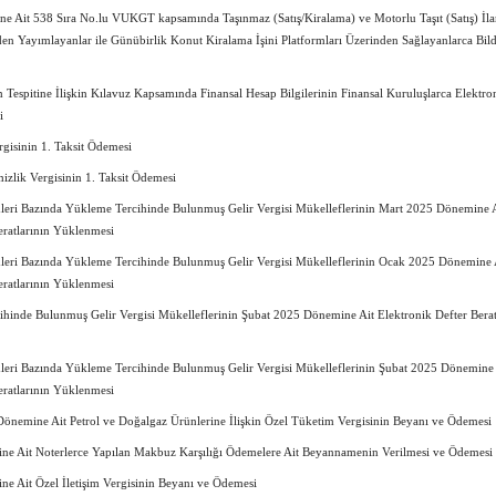
 Ait 538 Sıra No.lu VUKGT kapsamında Taşınmaz (Satış/Kiralama) ve Motorlu Taşıt (Satış) İlan
den Yayımlayanlar ile Günübirlik Konut Kiralama İşini Platformları Üzerinden Sağlayanlarca Bil
espitine İlişkin Kılavuz Kapsamında Finansal Hesap Bilgilerinin Finansal Kuruluşlarca Elektro
i
gisinin 1. Taksit Ödemesi
izlik Vergisinin 1. Taksit Ödemesi
leri Bazında Yükleme Tercihinde Bulunmuş Gelir Vergisi Mükelleflerinin Mart 2025 Dönemine 
eratlarının Yüklenmesi
leri Bazında Yükleme Tercihinde Bulunmuş Gelir Vergisi Mükelleflerinin Ocak 2025 Dönemine 
eratlarının Yüklenmesi
hinde Bulunmuş Gelir Vergisi Mükelleflerinin Şubat 2025 Dönemine Ait Elektronik Defter Berat
leri Bazında Yükleme Tercihinde Bulunmuş Gelir Vergisi Mükelleflerinin Şubat 2025 Dönemine 
eratlarının Yüklenmesi
önemine Ait Petrol ve Doğalgaz Ürünlerine İlişkin Özel Tüketim Vergisinin Beyanı ve Ödemesi
e Ait Noterlerce Yapılan Makbuz Karşılığı Ödemelere Ait Beyannamenin Verilmesi ve Ödemesi
e Ait Özel İletişim Vergisinin Beyanı ve Ödemesi