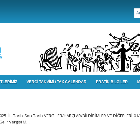
TLERİMİZ
VERGİ TAKVİMİ / TAX CALENDAR
PRATİK BİLGİLER
M
2025 İlk Tarih Son Tarih VERGİLER/HARÇLAR/BİLDİRİMLER VE DİĞERLERİ 01
 Gelir Vergisi M…