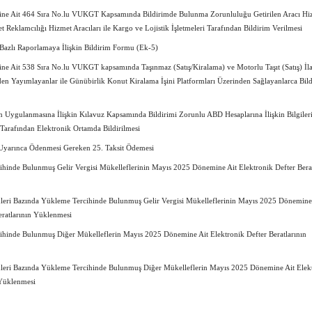
e Ait 464 Sıra No.lu VUKGT Kapsamında Bildirimde Bulunma Zorunluluğu Getirilen Aracı Hi
net Reklamcılığı Hizmet Aracıları ile Kargo ve Lojistik İşletmeleri Tarafından Bildirim Verilmesi
azlı Raporlamaya İlişkin Bildirim Formu (Ek-5)
 Ait 538 Sıra No.lu VUKGT kapsamında Taşınmaz (Satış/Kiralama) ve Motorlu Taşıt (Satış) İla
den Yayımlayanlar ile Günübirlik Konut Kiralama İşini Platformları Üzerinden Sağlayanlarca Bil
Uygulanmasına İlişkin Kılavuz Kapsamında Bildirimi Zorunlu ABD Hesaplarına İlişkin Bilgiler
 Tarafından Elektronik Ortamda Bildirilmesi
Uyarınca Ödenmesi Gereken 25. Taksit Ödemesi
hinde Bulunmuş Gelir Vergisi Mükelleflerinin Mayıs 2025 Dönemine Ait Elektronik Defter Berat
leri Bazında Yükleme Tercihinde Bulunmuş Gelir Vergisi Mükelleflerinin Mayıs 2025 Dönemine
eratlarının Yüklenmesi
ihinde Bulunmuş Diğer Mükelleflerin Mayıs 2025 Dönemine Ait Elektronik Defter Beratlarının
leri Bazında Yükleme Tercihinde Bulunmuş Diğer Mükelleflerin Mayıs 2025 Dönemine Ait Elek
 Yüklenmesi