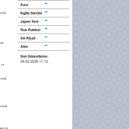
Euro
İngiliz Sterlini
ronik
Japon Yeni
Rus Rublesi
SA Riyali
tim
Altın
Son Güncelleme:
09.02.2026 11:12
ı ve
ronik
ronik
anı ve