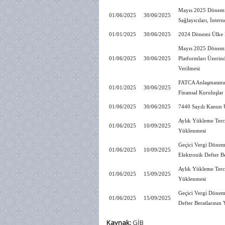
Mayıs 2025 Dönemin
01/06/2025
30/06/2025
Sağlayıcıları, İnter
01/01/2025
30/06/2025
2024 Dönemi Ülke B
Mayıs 2025 Dönemine
01/06/2025
30/06/2025
Platformları Üzerin
Verilmesi
FATCA Anlaşmasının 
01/01/2025
30/06/2025
Finansal Kuruluşlar
01/06/2025
30/06/2025
7440 Sayılı Kanun 
Aylık Yükleme Terci
01/06/2025
10/09/2025
Yüklenmesi
Geçici Vergi Dönem
01/06/2025
10/09/2025
Elektronik Defter B
Aylık Yükleme Terc
01/06/2025
15/09/2025
Yüklenmesi
Geçici Vergi Dönem
01/06/2025
15/09/2025
Defter Beratlarının
Kaynak:
GİB