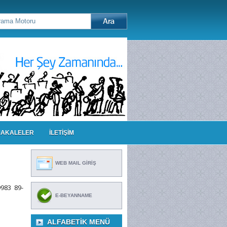
AKALELER
İLETİŞİM
WEB MAIL GİRİŞ
983 89-
E-BEYANNAME
ALFABETIK MENÜ