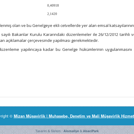
0,40918
2,1420
rlenmiş olan ve bu Genelgeye ekli cetvellerde yer alan emsal katsayılarının
sayılı Bakanlar Kurulu Kararındaki düzenlemeler ile 26/12/2012 tarihli 
alan açıklamalar çerçevesinde yapılması gerekmektedir.
ir düzenleme yapılıncaya kadar bu Genelge hükümlerinin uygulanmasını 
right ©
Mizan Müşavirlik | Muhasebe, Denetim ve Mali Müşavirlik Hizmet
Tasarim & Sistem :
&
Alomaliye
AbaciPark