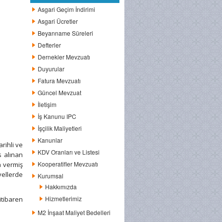
Asgari Geçim İndirimi
Asgari Ücretler
Beyanname Süreleri
Defterler
Dernekler Mevzuatı
Duyurular
Fatura Mevzuatı
Güncel Mevzuat
İletişim
İş Kanunu IPC
İşçilik Maliyetleri
Kanunlar
rihli ve
KDV Oranları ve Listesi
s alınan
Kooperatifler Mevzuatı
a vermiş
vellerde
Kurumsal
Hakkımızda
Hizmetlerimiz
itibaren
M2 İnşaat Maliyet Bedelleri