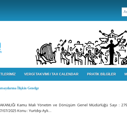
TLERİMİZ
VERGİ TAKVİMİ / TAX CALENDAR
PRATİK BİLGİLER
M
tsayılarına İlişkin Genelge
BAKANLIĞI Kamu Mali Yönetim ve Dönüşüm Genel Müdürlüğü Sayı : 279
7/07/2025 Konu : Yurtdışı Aylı…