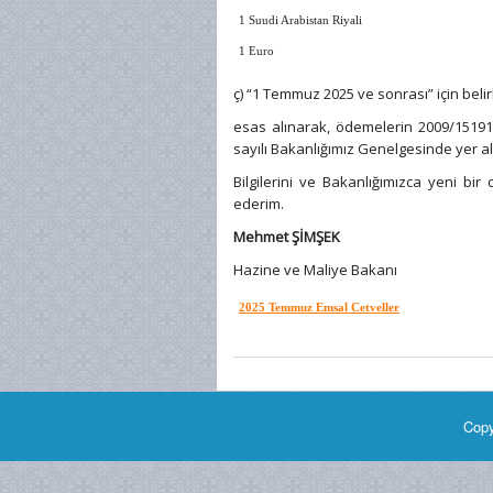
1 Suudi Arabistan Riyali
1 Euro
ç) “1 Temmuz 2025 ve sonrası” için beli
esas alınarak, ödemelerin 2009/15191 
sayılı Bakanlığımız Genelgesinde yer 
Bilgilerini ve Bakanlığımızca yeni b
ederim.
Mehmet ŞİMŞEK
Hazine ve Maliye Bakanı
2025 Temmuz Emsal Cetveller
Copy