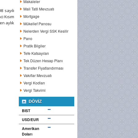
Makaleler
Mali Tatil Mevzuatı
8 sayılı
Mortgage
ci Kısım
en aylık
Mükellef Panosu
Nelerden Vergi SSK Kesilir
Pano
Pratik Bilgiler
Tefe Katsayıları
Tek Düzen Hesap Planı
Transfer Fiyatlandırması
Vakıflar Mevzuatı
Vergi Kodları
Vergi Takvimi
DÖVIZ
BIST
USD/EUR
Amerikan
Doları