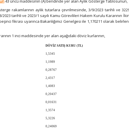
nun
43 üncü maddesinin (A) bendinde yer alan Aylık Gösterge Tablosunun,
rge rakamlarının aylık tutarlara çevrilmesinde, 3/9/2023 tarihli ve 3229
023 tarihli ve 2023/1 sayılı Kamu Görevlileri Hakem Kurulu Kararının İkin
şinci fıkrası uyarınca Bakanlığımız Genelgesi ile 1,170211 olarak belirlen
rarının 1 inci maddesinde yer alan aşağıdaki döviz kurlarının,
DÖVİZ SATIŞ KURU (TL)
1,5345
1,1989
0,28767
2,4317
1,4083
0,20437
0,01631
1,3574
5,3226
0,24069