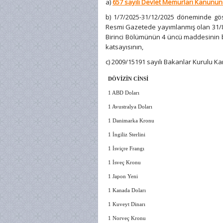
a)
657 sayılı Devlet Memurları Kanunu
b) 1/7/2025-31/12/2025 döneminde göste
Resmi Gazetede yayımlanmış olan 31/8/2
Birinci Bölümünün 4 üncü maddesinin be
katsayısının,
c) 2009/15191 sayılı Bakanlar Kurulu Ka
DÖVİZİN CİNSİ
1 ABD Doları
1 Avustralya Doları
1 Danimarka Kronu
1 İngiliz Sterlini
1 İsviçre Frangı
1 İsveç Kronu
1 Japon Yeni
1 Kanada Doları
1 Kuveyt Dinarı
1 Norveç Kronu