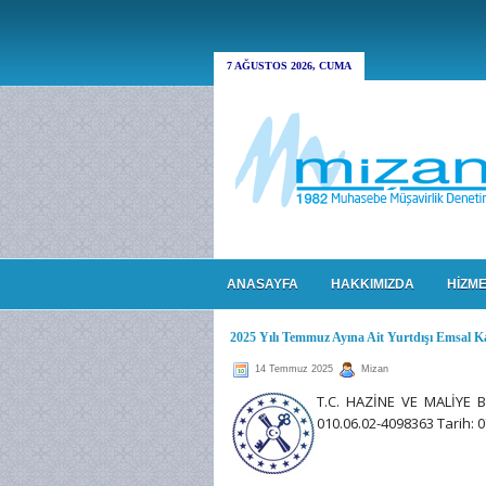
7 AĞUSTOS 2026, CUMA
ANASAYFA
HAKKIMIZDA
HİZME
2025 Yılı Temmuz Ayına Ait Yurtdışı Emsal Ka
14 Temmuz 2025
Mizan
T.C. HAZİNE VE MALİYE 
010.06.02-4098363 Tarih: 0