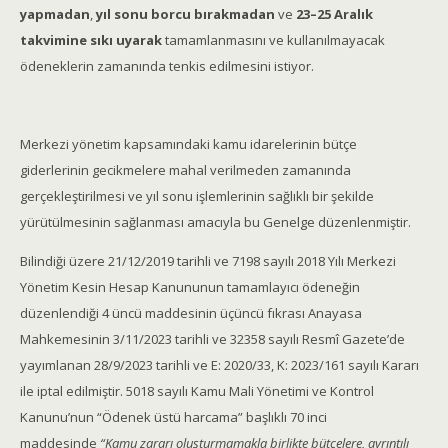
yapmadan
,
yıl sonu borcu bırakmadan
ve
23–25 Aralık
takvimine sıkı uyarak
tamamlanmasını ve kullanılmayacak
ödeneklerin zamanında tenkis edilmesini istiyor.
Merkezi yönetim kapsamındaki kamu idarelerinin bütçe
giderlerinin gecikmelere mahal verilmeden zamanında
gerçekleştirilmesi ve yıl sonu işlemlerinin sağlıklı bir şekilde
yürütülmesinin sağlanması amacıyla bu Genelge düzenlenmiştir.
Bilindiği üzere 21/12/2019 tarihli ve 7198 sayılı 2018 Yılı Merkezi
Yönetim Kesin Hesap Kanununun tamamlayıcı ödeneğin
düzenlendiği 4 üncü maddesinin üçüncü fıkrası Anayasa
Mahkemesinin 3/11/2023 tarihli ve 32358 sayılı Resmî Gazete’de
yayımlanan 28/9/2023 tarihli ve E: 2020/33, K: 2023/161 sayılı Kararı
ile iptal edilmiştir. 5018 sayılı Kamu Mali Yönetimi ve Kontrol
Kanunu’nun “Ödenek üstü harcama” başlıklı 70 inci
maddesinde
“Kamu zararı oluşturmamakla birlikte bütçelere, ayrıntılı