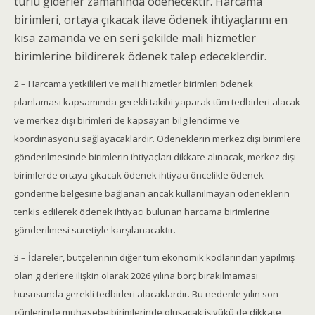
türlü giderler zamanında ödenecektir. Harcama
birimleri, ortaya çıkacak ilave ödenek ihtiyaçlarını en
kısa zamanda ve en seri şekilde mali hizmetler
birimlerine bildirerek ödenek talep edeceklerdir.
2 – Harcama yetkilileri ve mali hizmetler birimleri ödenek
planlaması kapsamında gerekli takibi yaparak tüm tedbirleri alacak
ve merkez dışı birimleri de kapsayan bilgilendirme ve
koordinasyonu sağlayacaklardır. Ödeneklerin merkez dışı birimlere
gönderilmesinde birimlerin ihtiyaçları dikkate alınacak, merkez dışı
birimlerde ortaya çıkacak ödenek ihtiyacı öncelikle ödenek
gönderme belgesine bağlanan ancak kullanılmayan ödeneklerin
tenkis edilerek ödenek ihtiyacı bulunan harcama birimlerine
gönderilmesi suretiyle karşılanacaktır.
3 – İdareler, bütçelerinin diğer tüm ekonomik kodlarından yapılmış
olan giderlere ilişkin olarak 2026 yılına borç bırakılmaması
hususunda gerekli tedbirleri alacaklardır. Bu nedenle yılın son
günlerinde muhasebe birimlerinde oluşacak iş yükü de dikkate