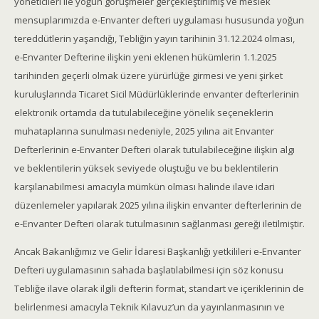
yöneticileri ile yoğun görüşmeler gerçekleştirilmiş ve meslek
mensuplarımızda e-Envanter defteri uygulaması hususunda yoğun
tereddütlerin yaşandığı, Tebliğin yayın tarihinin 31.12.2024 olması,
e-Envanter Defterine ilişkin yeni eklenen hükümlerin 1.1.2025
tarihinden geçerli olmak üzere yürürlüğe girmesi ve yeni şirket
kuruluşlarında Ticaret Sicil Müdürlüklerinde envanter defterlerinin
elektronik ortamda da tutulabileceğine yönelik seçeneklerin
muhataplarına sunulması nedeniyle, 2025 yılına ait Envanter
Defterlerinin e-Envanter Defteri olarak tutulabileceğine ilişkin algı
ve beklentilerin yüksek seviyede oluştuğu ve bu beklentilerin
karşılanabilmesi amacıyla mümkün olması halinde ilave idari
düzenlemeler yapılarak 2025 yılına ilişkin envanter defterlerinin de
e-Envanter Defteri olarak tutulmasının sağlanması gereği iletilmiştir.
Ancak Bakanlığımız ve Gelir İdaresi Başkanlığı yetkilileri e-Envanter
Defteri uygulamasının sahada başlatılabilmesi için söz konusu
Tebliğe ilave olarak ilgili defterin format, standart ve içeriklerinin de
belirlenmesi amacıyla Teknik Kılavuz’un da yayınlanmasının ve