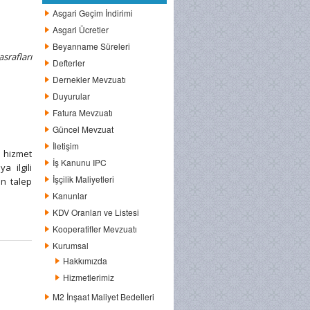
Asgari Geçim İndirimi
Asgari Ücretler
Beyanname Süreleri
srafları
Defterler
Dernekler Mevzuatı
Duyurular
Fatura Mevzuatı
Güncel Mevzuat
İletişim
e hizmet
İş Kanunu IPC
a ilgili
İşçilik Maliyetleri
in talep
Kanunlar
KDV Oranları ve Listesi
Kooperatifler Mevzuatı
Kurumsal
Hakkımızda
Hizmetlerimiz
M2 İnşaat Maliyet Bedelleri