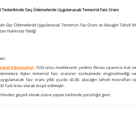
met Tedarikinde Geç Ödemelerde Uygulanacak Temerrüt Faiz Oranı
de Geç Ödemelerde Uygulanacak Temerrüt Faiz Oranı ve Alacağın Tahsili Ma
utarı Hakkında Tebliğ
an:
 Ticaret Kanunumun
1530 uncu maddesinin yedinci fıkrası uyarınca mal v
demelere ilişkin temerrüt faiz oranının sözleşmede öngörülmediği vey
ygulanacak faiz oranı yıllık yüzde 43,00. alacağın tahsili masrafları iç
0 Türk lirası olarak tespit edilmiştir.
rihinden geçerli olmak üzere yayımı tarihinde yürürlüğe girer.