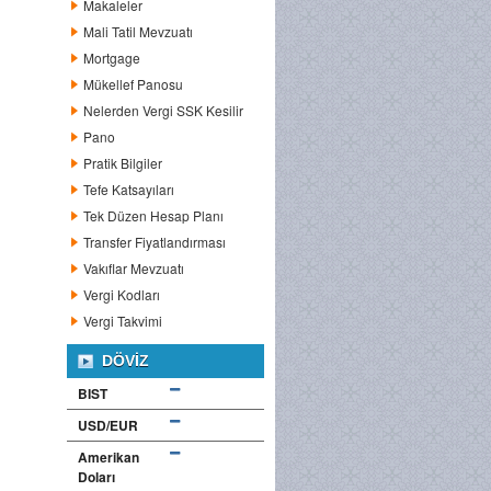
Makaleler
Mali Tatil Mevzuatı
Mortgage
Mükellef Panosu
Nelerden Vergi SSK Kesilir
Pano
Pratik Bilgiler
Tefe Katsayıları
Tek Düzen Hesap Planı
Transfer Fiyatlandırması
Vakıflar Mevzuatı
Vergi Kodları
Vergi Takvimi
DÖVIZ
BIST
USD/EUR
Amerikan
Doları