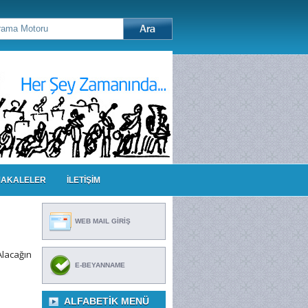
AKALELER
İLETİŞİM
WEB MAIL GİRİŞ
Alacağın
E-BEYANNAME
ALFABETIK MENÜ