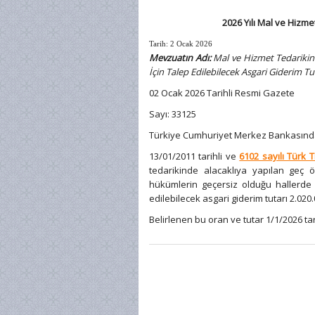
2026 Yılı Mal ve Hiz
Tarih:
2 Ocak 2026
Mevzuatın Adı:
Mal ve Hizmet Tedarikin
İçin Talep Edilebilecek Asgari Giderim T
02 Ocak 2026 Tarihli Resmi Gazete
Sayı: 33125
Türkiye Cumhuriyet Merkez Bankasınd
13/01/2011 tarihli ve
6102 sayılı Türk
tedarikinde alacaklıya yapılan geç ö
hükümlerin geçersiz olduğu hallerde u
edilebilecek asgari giderim tutarı 2.020.0
Belirlenen bu oran ve tutar 1/1/2026 ta