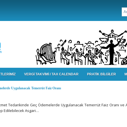
TLERİMİZ
VERGİ TAKVİMİ / TAX CALENDAR
PRATİK BİLGİLER
M
emelerde Uygulanacak Temerrüt Faiz Oranı
izmet Tedarikinde Geç Ödemelerde Uygulanacak Temerrüt Faiz Oranı ve 
lep Edilebilecek Asgari…