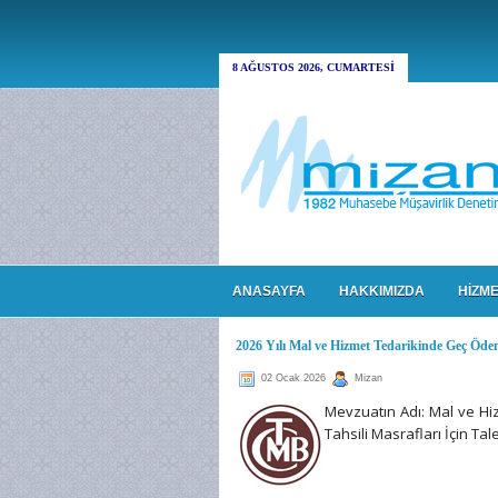
8 AĞUSTOS 2026, CUMARTESI
ANASAYFA
HAKKIMIZDA
HİZME
2026 Yılı Mal ve Hizmet Tedarikinde Geç Öd
02 Ocak 2026
Mizan
Mevzuatın Adı: Mal ve H
Tahsili Masrafları İçin Ta