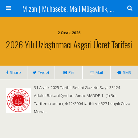
Mizan | Muhasebe, Mali Müşavirlik, Denetim Hizmetleri
2 Ocak 2026
2026 Yılı Uzlaştırmacı Asgari Ücret Tarifesi
Share
Tweet
Pin
Mail
SMS
31 Aralık 2025 Tarihli Resmi Gazete Sayı: 33124
Adalet Bakanlığından: Amaç MADDE 1- (1) Bu
Tarifenin amacı, 4/12/2004 tarihli ve 5271 sayılı Ceza
Muha..