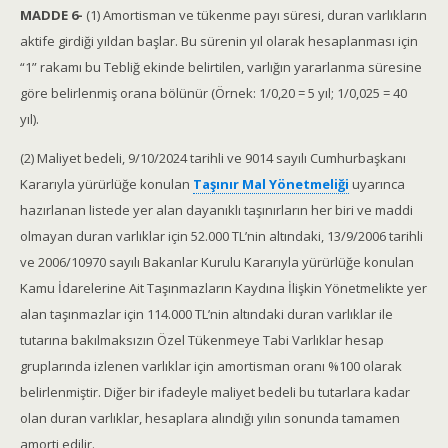
MADDE 6-
(1) Amortisman ve tükenme payı süresi, duran varlıkların
aktife girdiği yıldan başlar. Bu sürenin yıl olarak hesaplanması için
“1” rakamı bu Tebliğ ekinde belirtilen, varlığın yararlanma süresine
göre belirlenmiş orana bölünür (Örnek: 1/0,20 = 5 yıl; 1/0,025 = 40
yıl).
(2) Maliyet bedeli, 9/10/2024 tarihli ve 9014 sayılı Cumhurbaşkanı
Kararıyla yürürlüğe konulan
Taşınır Mal Yönetmeliği
uyarınca
hazırlanan listede yer alan dayanıklı taşınırların her biri ve maddi
olmayan duran varlıklar için 52.000 TL’nin altındaki, 13/9/2006 tarihli
ve 2006/10970 sayılı Bakanlar Kurulu Kararıyla yürürlüğe konulan
Kamu İdarelerine Ait Taşınmazların Kaydına İlişkin Yönetmelikte yer
alan taşınmazlar için 114.000 TL’nin altındaki duran varlıklar ile
tutarına bakılmaksızın Özel Tükenmeye Tabi Varlıklar hesap
gruplarında izlenen varlıklar için amortisman oranı %100 olarak
belirlenmiştir. Diğer bir ifadeyle maliyet bedeli bu tutarlara kadar
olan duran varlıklar, hesaplara alındığı yılın sonunda tamamen
amorti edilir.