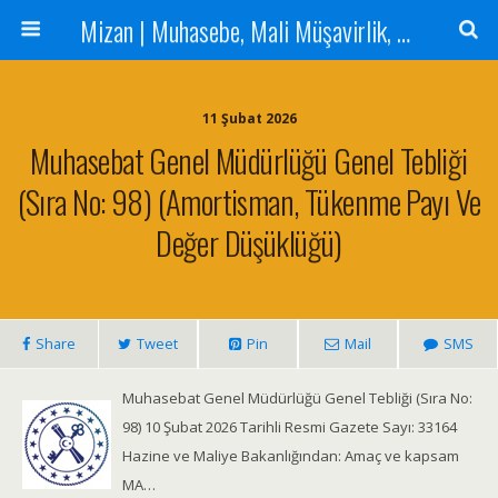
Mizan | Muhasebe, Mali Müşavirlik, Denetim Hizmetleri
11 Şubat 2026
Muhasebat Genel Müdürlüğü Genel Tebliği
(Sıra No: 98) (Amortisman, Tükenme Payı Ve
Değer Düşüklüğü)
Share
Tweet
Pin
Mail
SMS
Muhasebat Genel Müdürlüğü Genel Tebliği (Sıra No:
98) 10 Şubat 2026 Tarihli Resmi Gazete Sayı: 33164
Hazine ve Maliye Bakanlığından: Amaç ve kapsam
MA…