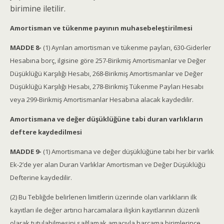
birimine iletilir.
Amortisman ve tükenme payının muhasebeleştirilmesi
MADDE 8-
(1) Ayrılan amortisman ve tükenme payları, 630-Giderler
Hesabına borç, ilgisine göre 257-Birikmiş Amortismanlar ve Değer
Düşüklüğü Karşılığı Hesabı, 268-Birikmiş Amortismanlar ve Değer
Düşüklüğü Karşılığı Hesabı, 278-Birikmiş Tükenme Payları Hesabı
veya 299-Birikmiş Amortismanlar Hesabına alacak kaydedilir.
Amortismana ve değer düşüklüğüne tabi duran varlıkların
deftere kaydedilmesi
MADDE 9-
(1) Amortismana ve değer düşüklüğüne tabi her bir varlık
Ek-2’de yer alan Duran Varlıklar Amortisman ve Değer Düşüklüğü
Defterine kaydedilir.
(2) Bu Tebliğde belirlenen limitlerin üzerinde olan varlıkların ilk
kayıtları ile değer artırıcı harcamalara ilişkin kayıtlarının düzenli
olarak tutulabilmesini sağlamak amacıyla harcama birimlerince,