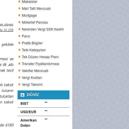
Makaleler
Mali Tatil Mevzuatı
Mortgage
Mükellef Panosu
dan oluşan
Nelerden Vergi SSK Kesilir
nde 31.250
Pano
Pratik Bilgiler
 şekilde
Tefe Katsayıları
Tek Düzen Hesap Planı
tmesi ve
Transfer Fiyatlandırması
ilk altı
ak tecil
Vakıflar Mevzuatı
Vergi Kodları
Vergi Takvimi
t taksit
 tutarın
DÖVIZ
utarları
n taksit
BIST
USD/EUR
Amerikan
nde 6183
Doları