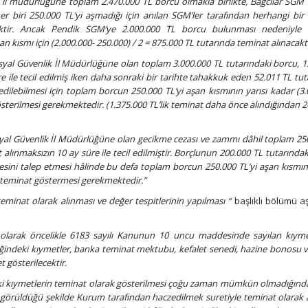
 il müdürlüğüne toplam 2.470.000 TL borcu olmakla birlikte, Bağcılar SGM 
r biri 250.000 TL’yi aşmadığı için anılan SGM’ler tarafından herhangi bir
ecektir. Ancak Pendik SGM’ye 2.000.000 TL borcu bulunması nedeniyle 
 kısmı için (2.000.000- 250.000) / 2 = 875.000 TL tutarında teminat alınacaktı
Sosyal Güvenlik İl Müdürlüğüne olan toplam 3.000.000 TL tutarındaki borcu, 1
 ile tecil edilmiş iken daha sonraki bir tarihte tahakkuk eden 52.011 TL tut
edilebilmesi için toplam borcun 250.000 TL’yi aşan kısmının yarısı kadar (3.
österilmesi gerekmektedir. (1.375.000 TL’lik teminat daha önce alındığından 2
syal Güvenlik İl Müdürlüğüne olan gecikme cezası ve zammı dâhil toplam 25
alınmaksızın 10 ay süre ile tecil edilmiştir. Borçlunun 200.000 TL tutarındak
mesini talep etmesi hâlinde bu defa toplam borcun 250.000 TL’yi aşan kısmını
L teminat göstermesi gerekmektedir.”
 teminat olarak alınması ve değer tespitlerinin yapılması “
başlıklı bölümü a
t olarak öncelikle 6183 sayılı Kanunun 10 uncu maddesinde sayılan kıym
liğindeki kıymetler, banka teminat mektubu, kefalet senedi, hazine bonosu v
t gösterilecektir.
teki kıymetlerin teminat olarak gösterilmesi çoğu zaman mümkün olmadığınd
örüldüğü şekilde Kurum tarafından haczedilmek suretiyle teminat olarak 