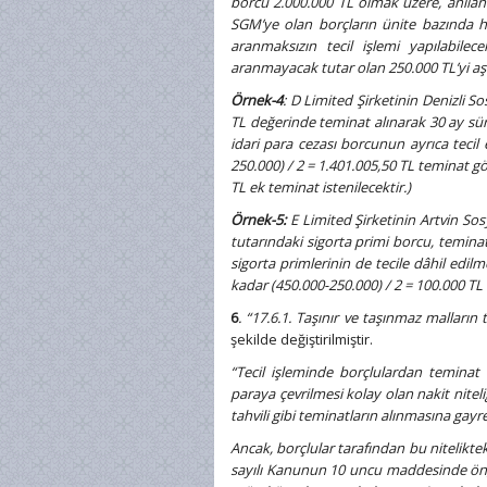
borcu 2.000.000 TL olmak üzere, anılan
SGM’ye olan borçların ünite bazında he
aranmaksızın tecil işlemi yapılabil
aranmayacak tutar olan 250.000 TL’yi aşan
Örnek-4
: D Limited Şirketinin Denizli 
TL değerinde teminat alınarak 30 ay süre
idari para cezası borcunun ayrıca tecil 
250.000) / 2 = 1.401.005,50 TL teminat g
TL ek teminat istenilecektir.)
Örnek-5:
E Limited Şirketinin Artvin So
tutarındaki sigorta primi borcu, teminat 
sigorta primlerinin de tecile dâhil edil
kadar (450.000-250.000) / 2 = 100.000 T
6
. “17.6.1. Taşınır ve taşınmaz malların
şekilde değiştirilmiştir.
“Tecil işleminde borçlulardan temina
paraya çevrilmesi kolay olan nakit nite
tahvili gibi teminatların alınmasına gayre
Ancak, borçlular tarafından bu nitelik
sayılı Kanunun 10 uncu maddesinde öng