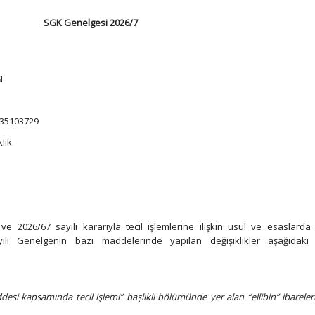
SGK Genelgesi 2026/7
I
-135103729
lik
ve 2026/67 sayılı kararıyla tecil işlemlerine ilişkin usul ve esaslarda
ayılı Genelgenin bazı maddelerinde yapılan değişiklikler aşağıdaki 
si kapsamında tecil işlemi” başlıklı bölümünde yer alan “ellibin” ibareleri 