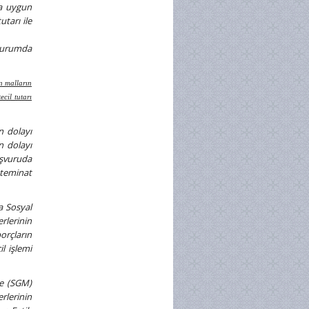
na uygun
tarı ile
 durumda
n malların
ecil tutarı
n dolayı
n dolayı
aşvuruda
 teminat
a Sosyal
rlerinin
orçların
l işlemi
de (SGM)
erlerinin