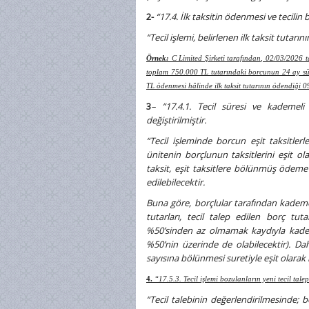
2-
“17.4. İlk taksitin ödenmesi ve tecilin 
“Tecil işlemi, belirlenen ilk taksit tutarı
Örnek:
C Limited Şirketi tarafından, 02/03/2026 
toplam 750.000 TL tutarındaki borcunun 24 ay süre
TL ödenmesi hâlinde ilk taksit tutarının ödendiği 09
3
– “17.4.1. Tecil süresi ve kademeli
değiştirilmiştir.
“Tecil işleminde borcun eşit taksitle
ünitenin borçlunun taksitlerini eşit 
taksit, eşit taksitlere bölünmüş ödeme
edilebilecektir.
Buna göre, borçlular tarafından kademel
tutarları, tecil talep edilen borç tu
%50’sinden az olmamak kaydıyla kademel
%50’nin üzerinde de olabilecektir). Dah
sayısına bölünmesi suretiyle eşit olarak
4.
“17.5.3. Tecil işlemi bozulanların yeni tecil talep
“Tecil talebinin değerlendirilmesinde; b