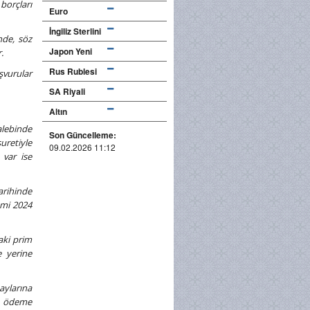
borçları
Euro
İngiliz Sterlini
nde, söz
Japon Yeni
.
Rus Rublesi
vurular
SA Riyali
Altın
alebinde
Son Güncelleme:
uretiyle
09.02.2026 11:12
 var ise
tarihinde
lemi 2024
daki prim
e yerine
 aylarına
 A ödeme