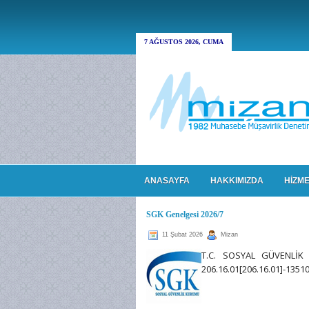
7 AĞUSTOS 2026, CUMA
ANASAYFA
HAKKIMIZDA
HİZME
SGK Genelgesi 2026/7
11 Şubat 2026
Mizan
T.C. SOSYAL GÜVENLİK 
206.16.01[206.16.01]-13510