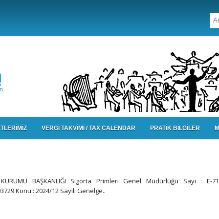
TLERİMİZ
VERGİ TAKVİMİ / TAX CALENDAR
PRATİK BİLGİLER
M
KURUMU BAŞKANLIĞI Sigorta Primleri Genel Müdürlüğü Sayı : E-71
3729 Konu : 2024/12 Sayılı Genelge..