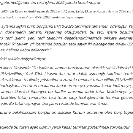
e getirmediğinden bu tecil işlemi 2026 yılında bozulmuştur.
 2024 yılı Kasım ve Aralık ayları ile 2025 yılı Ağustos, Eylül, Ekim ve Kasım ayları ile 2026 yıl
rim borçlarının tecili için 05/10/2026 tarihinde başvurmuştur.
im aylarına ilişkin prim borçlarını 01/10/2026 tarihinde tamamen ödemiştir. Ya
an dönemlerin tamamı kapanmış olduğundan, bu tecil işlemi bozulmu
u tecil işlemi, yeni tecil talebinin değerlendirilmesinde dikkate alınma
ceki iki takvim yılı içerisinde bozulan tecil sayısı iki olacağından dolayı 05
aması halinde kabul edilecektir.”
ki şekilde değiştirilmiştir.
ikinci fıkrasında “Şu kadar ki, amme borçlusunun alacaklı tahsil daireleri it
 (ikiyüzellibin) Yeni Türk Lirasını (bu tutar dahil) aşmadığı takdirde temin
caklarının tecilinde, gösterilmesi zorunlu teminat tutarı ellibin (ikiyüzelli
mhurbaşkanı; bu tutarı on katına kadar artırmaya, yarısına kadar indirmeye,
amme idareleri itibarıyla bu hadler arasında farklı tutar belirlemeye yetk
irtilen tutar, teminatsız tecil tutarı olup tecil işleminde teminat göster
dir. Bu tutarı aşmayan borçların tecilinde teminat aranılmaz.
ç türüne bakılmaksızın borçlunun alacaklı Kurum ünitesine olan borç topl
tecilinde bu tutarı aşan kısmın yarısı kadar teminat gösterilmesi zorunludur.