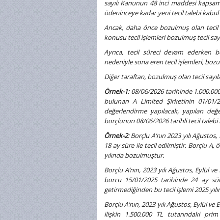
sayılı Kanunun 48 inci maddesi kapsamı
ödeninceye kadar yeni tecil talebi kabul
Ancak, daha önce bozulmuş olan tecil i
konusu tecil işlemleri bozulmuş tecil sa
Ayrıca, tecil süreci devam ederken 
nedeniyle sona eren tecil işlemleri, boz
Diğer taraftan, bozulmuş olan tecil sayıl
Örnek-1
: 08/06/2026 tarihinde 1.000.000
bulunan A Limited Şirketinin 01/01/20
değerlendirme yapılacak, yapılan değ
borçlunun 08/06/2026 tarihli tecil talebi
Örnek-2
: Borçlu A’nın 2023 yılı Ağustos
18 ay süre ile tecil edilmiştir. Borçlu A
yılında bozulmuştur.
Borçlu A’nın, 2023 yılı Ağustos, Eylül ve 
borcu 15/01/2025 tarihinde 24 ay süre
getirmediğinden bu tecil işlemi 2025 yı
Borçlu A’nın, 2023 yılı Ağustos, Eylül ve 
ilişkin 1.500.000 TL tutarındaki pri