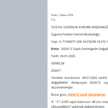
Tarih:
2 Şubat 2026
T.C.
SOSYAL GÜVENLİK KURUMU BAŞKANLIĞ
Sigorta Primleri Genel Müdürlüğü
Sayı : E-71266071-206.16.01[206.16.01]
Konu
: 2024/12 Sayılı Genelgede Değişik
Tarih: 30.01.2026
GENELGE
2026/7
Yönetim Kurulunun 28.01.2026 tarihli 
değişiklikler dolayısıyla 2024/12 s
düzenlenmiştir.
Buna göre,
2024/12 sayılı Genelgenin
;
1-
“17. 6183 sayılı Kanunun 48 inci madde
(ikiyüzellibin)” şeklinde değiştirilmiştir.