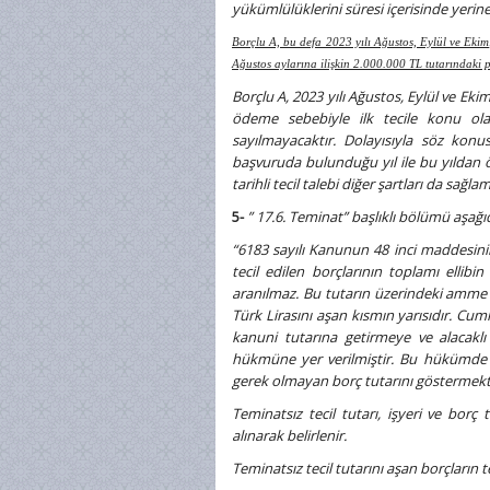
yükümlülüklerini süresi içerisinde yerin
Borçlu A, bu defa 2023 yılı Ağustos, Eylül ve Ekim,
Ağustos aylarına ilişkin 2.000.000 TL tutarındaki p
Borçlu A, 2023 yılı Ağustos, Eylül ve Ek
ödeme sebebiyle ilk tecile konu ol
sayılmayacaktır. Dolayısıyla söz konus
başvuruda bulunduğu yıl ile bu yıldan ön
tarihli tecil talebi diğer şartları da sağl
5-
” 17.6. Teminat” başlıklı bölümü aşağıda
“6183 sayılı Kanunun 48 inci maddesinin 
tecil edilen borçlarının toplamı ellibin
aranılmaz. Bu tutarın üzerindeki amme ala
Türk Lirasını aşan kısmın yarısıdır. Cu
kanuni tutarına getirmeye ve alacaklı 
hükmüne yer verilmiştir. Bu hükümde bel
gerek olmayan borç tutarını göstermekte
Teminatsız tecil tutarı, işyeri ve bor
alınarak belirlenir.
Teminatsız tecil tutarını aşan borçların 