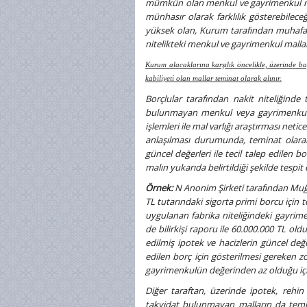
mümkün olan menkul ve gayrimenkul mall
münhasır olarak farklılık gösterebileceğ
yüksek olan, Kurum tarafından muhafaza
nitelikteki menkul ve gayrimenkul mallar
Kurum alacaklarına karşılık öncelikle, üzerinde başk
kabiliyeti olan mallar teminat olarak alınır.
Borçlular tarafından nakit niteliğinde 
bulunmayan menkul veya gayrimenkul ma
işlemleri ile mal varlığı araştırması n
anlaşılması durumunda, teminat olara
güncel değerleri ile tecil talep edilen
malın yukarıda belirtildiği şekilde tesp
Örnek:
N Anonim Şirketi tarafından Muğ
TL tutarındaki sigorta primi borcu için 
uygulanan fabrika niteliğindeki gayrim
de bilirkişi raporu ile 60.000.000 TL o
edilmiş ipotek ve hacizlerin güncel değe
edilen borç için gösterilmesi gereken z
gayrimenkulün değerinden az olduğu i
Diğer taraftan, üzerinde ipotek, rehi
takyidat bulunmayan malların da temin