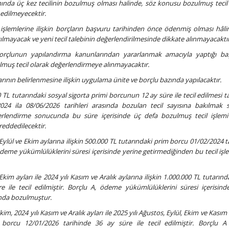
nda üç kez tecilinin bozulmuş olması halinde, söz konusu bozulmuş tecil 
 edilmeyecektir.
şlemlerine ilişkin borçların başvuru tarihinden önce ödenmiş olması hâli
yılmayacak ve yeni tecil talebinin değerlendirilmesinde dikkate alınmayacaktır
borçlunun yapılandırma kanunlarından yararlanmak amacıyla yaptığı baş
ulmuş tecil olarak değerlendirmeye alınmayacaktır.
arının belirlenmesine ilişkin uygulama ünite ve borçlu bazında yapılacaktır.
 TL tutarındaki sosyal sigorta primi borcunun 12 ay süre ile tecil edilmesi t
24 ila 08/06/2026 tarihleri arasında bozulan tecil sayısına bakılmak s
erlendirme sonucunda bu süre içerisinde üç defa bozulmuş tecil işlemi
 reddedilecektir.
, Eylül ve Ekim aylarına ilişkin 500.000 TL tutarındaki prim borcu 01/02/2024 
, ödeme yükümlülüklerini süresi içerisinde yerine getirmediğinden bu tecil iş
Ekim ayları ile 2024 yılı Kasım ve Aralık aylarına ilişkin 1.000.000 TL tutarın
 ile tecil edilmiştir. Borçlu A, ödeme yükümlülüklerini süresi içerisind
lında bozulmuştur.
Ekim, 2024 yılı Kasım ve Aralık ayları ile 2025 yılı Ağustos, Eylül, Ekim ve Kasım
m borcu 12/01/2026 tarihinde 36 ay süre ile tecil edilmiştir. Borçlu