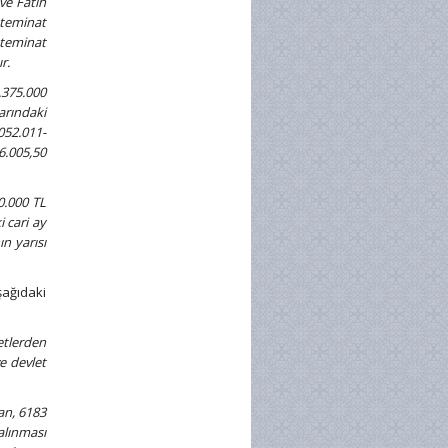
ve Fatih
 teminat
teminat
r.
.375.000
arındaki
052.011-
6.005,50
0.000 TL
i cari ay
n yarısı
şağıdaki
etlerden
e devlet
an, 6183
alınması