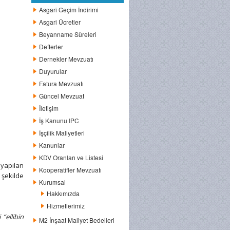
Asgari Geçim İndirimi
Asgari Ücretler
Beyanname Süreleri
Defterler
Dernekler Mevzuatı
Duyurular
Fatura Mevzuatı
Güncel Mevzuat
İletişim
İş Kanunu IPC
İşçilik Maliyetleri
Kanunlar
KDV Oranları ve Listesi
 yapılan
Kooperatifler Mevzuatı
şekilde
Kurumsal
Hakkımızda
Hizmetlerimiz
“ellibin
M2 İnşaat Maliyet Bedelleri