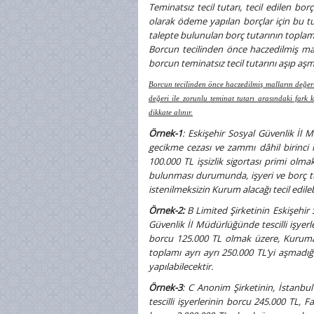
Teminatsız tecil tutarı, tecil edilen bo
olarak ödeme yapılan borçlar için bu tut
talepte bulunulan borç tutarının toplamı 
Borcun tecilinden önce haczedilmiş mall
borcun teminatsız tecil tutarını aşıp aş
Borcun tecilinden önce haczedilmiş malların değeri,
değeri ile zorunlu teminat tutarı arasındaki fark k
dikkate alınır.
Örnek-1
: Eskişehir Sosyal Güvenlik İl 
gecikme cezası ve zammı dâhil birinci 
100.000 TL işsizlik sigortası primi olm
bulunması durumunda, işyeri ve borç t
istenilmeksizin Kurum alacağı tecil edileb
Örnek-2:
B Limited Şirketinin Eskişehir 
Güvenlik İl Müdürlüğünde tescilli işyerl
borcu 125.000 TL olmak üzere, Kuruma 
toplamı ayrı ayrı 250.000 TL’yi aşmadığı
yapılabilecektir.
Örnek-3
: C Anonim Şirketinin, İstanbu
tescilli işyerlerinin borcu 245.000 TL, F