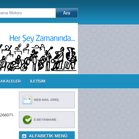
AKALELER
İLETİŞİM
WEB MAIL GİRİŞ
266071-
E-BEYANNAME
ALFABETIK MENÜ