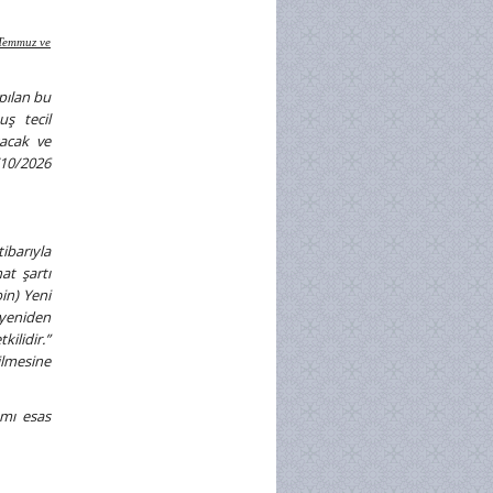
ı Temmuz ve
pılan bu
ş tecil
yacak ve
/10/2026
ibarıyla
at şartı
bin) Yeni
 yeniden
ilidir.”
ilmesine
amı esas