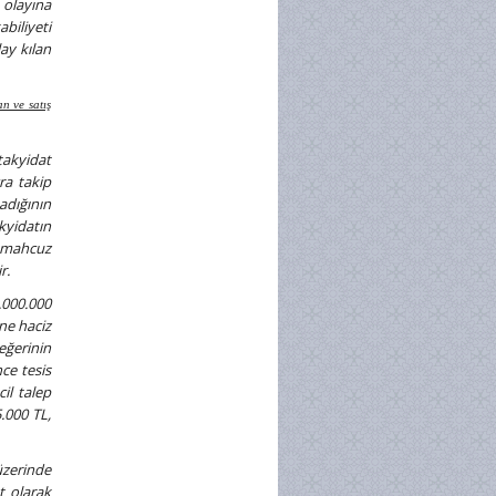
 olayına
biliyeti
ay kılan
an ve satış
takyidat
ra takip
adığının
kyidatın
u mahcuz
r.
.000.000
ne haciz
eğerinin
ce tesis
il talep
.000 TL,
üzerinde
t olarak