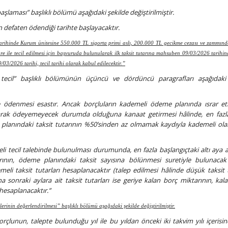
başlaması” başlıklı bölümü aşağıdaki şekilde değiştirilmiştir.
nın defaten ödendiği tarihte başlayacaktır.
tarihinde Kurum ünitesine 550.000 TL sigorta primi aslı, 200.000 TL gecikme cezası ve zammın
 ile tecil edilmesi için başvuruda bulunularak ilk taksit tutarına mahsuben 09/03/2026 tarihi
/03/2026 tarihi, tecil tarihi olarak kabul edilecektir.”
 tecil” başlıklı bölümünün üçüncü ve dördüncü paragrafları aşağıdaki
rle ödenmesi esastır. Ancak borçluların kademeli ödeme planında ısrar e
olarak ödeyemeyecek durumda olduğuna kanaat getirmesi hâlinde, en fazla 
 planındaki taksit tutarının %50’sinden az olmamak kaydıyla kademeli olar
i tecil talebinde bulunulması durumunda, en fazla başlangıçtaki altı aya ai
tarının, ödeme planındaki taksit sayısına bölünmesi suretiyle bulunacak
i taksit tutarları hesaplanacaktır (talep edilmesi hâlinde düşük taksit t
a sonraki aylara ait taksit tutarları ise geriye kalan borç miktarının, kala
 hesaplanacaktır.”
lerinin değerlendirilmesi” başlıklı bölümü aşağıdaki şekilde değiştirilmiştir.
orçlunun, talepte bulunduğu yıl ile bu yıldan önceki iki takvim yılı içerisi