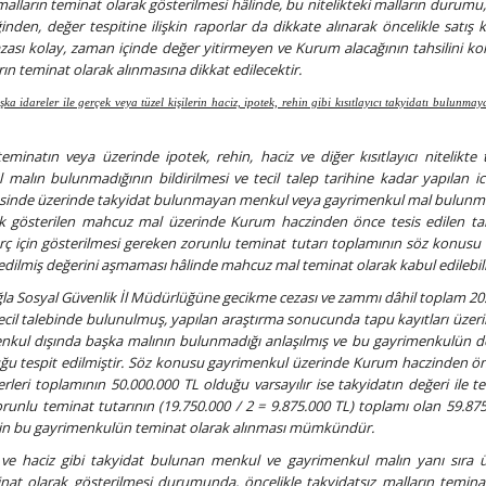
arın teminat olarak gösterilmesi hâlinde, bu nitelikteki malların durumu,
inden, değer tespitine ilişkin raporlar da dikkate alınarak öncelikle satış ka
sı kolay, zaman içinde değer yitirmeyen ve Kurum alacağının tahsilini kol
ın teminat olarak alınmasına dikkat edilecektir.
a idareler ile gerçek veya tüzel kişilerin haciz, ipotek, rehin gibi kısıtlayıcı takyidatı bulunmay
teminatın veya üzerinde ipotek, rehin, haciz ve diğer kısıtlayıcı nitelikte 
lın bulunmadığının bildirilmesi ve tecil talep tarihine kadar yapılan ic
eticesinde üzerinde takyidat bulunmayan menkul veya gayrimenkul mal bulunm
k gösterilen mahcuz mal üzerinde Kurum haczinden önce tesis edilen ta
 borç için gösterilmesi gereken zorunlu teminat tutarı toplamının söz konus
it edilmiş değerini aşmaması hâlinde mahcuz mal teminat olarak kabul edilebili
la Sosyal Güvenlik İl Müdürlüğüne gecikme cezası ve zammı dâhil toplam 20
tecil talebinde bulunulmuş, yapılan araştırma sonucunda tapu kayıtları üzeri
enkul dışında başka malının bulunmadığı anlaşılmış ve bu gayrimenkulün d
lduğu tespit edilmiştir. Söz konusu gayrimenkul üzerinde Kurum haczinden ön
rleri toplamının 50.000.000 TL olduğu varsayılır ise takyidatın değeri ile tec
orunlu teminat tutarının (19.750.000 / 2 = 9.875.000 TL) toplamı olan 59.875
çin bu gayrimenkulün teminat olarak alınması mümkündür.
n ve haciz gibi takyidat bulunan menkul ve gayrimenkul malın yanı sıra 
at olarak gösterilmesi durumunda, öncelikle takyidatsız malların temina