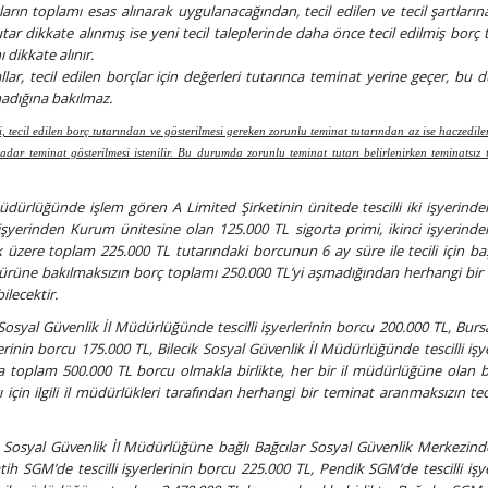
rçların toplamı esas alınarak uygulanacağından, tecil edilen ve tecil şartları
ar dikkate alınmış ise yeni tecil taleplerinde daha önce tecil edilmiş borç tu
dikkate alınır.
ar, tecil edilen borçlar için değerleri tutarınca teminat yerine geçer, bu
madığına bakılmaz.
 tecil edilen borç tutarından ve gösterilmesi gereken zorunlu teminat tutarından az ise haczedile
adar teminat gösterilmesi istenilir. Bu durumda zorunlu teminat tutarı belirlenirken teminatsız t
Müdürlüğünde işlem gören A Limited Şirketinin ünitede tescilli iki işyerinde
işyerinden Kurum ünitesine olan 125.000 TL sigorta primi, ikinci işyerinde
ak üzere toplam 225.000 TL tutarındaki borcunun 6 ay süre ile tecili için b
ürüne bakılmaksızın borç toplamı 250.000 TL’yi aşmadığından herhangi bir
ilecektir.
Sosyal Güvenlik İl Müdürlüğünde tescilli işyerlerinin borcu 200.000 TL, Burs
erinin borcu 175.000 TL, Bilecik Sosyal Güvenlik İl Müdürlüğünde tescilli işye
toplam 500.000 TL borcu olmakla birlikte, her bir il müdürlüğüne olan b
 için ilgili il müdürlükleri tarafından herhangi bir teminat aranmaksızın teci
l Sosyal Güvenlik İl Müdürlüğüne bağlı Bağcılar Sosyal Güvenlik Merkezin
atih SGM’de tescilli işyerlerinin borcu 225.000 TL, Pendik SGM’de tescilli işy