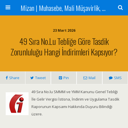
Mizan | Muhasebe, Mali Müşavirlik, Denetim Hizmetleri
23 Mart 2026
49 Sıra No.lu Tebliğe Göre Tasdik
Zorunluluğu Hangi İndirimleri Kapsıyor?
Share
Tweet
Pin
Mail
SMS
49 Sıra No.lu SMMM ve YMM Kanunu Genel Tebliği
İle Gelir Vergisi İstisna, İndirim ve Uygulama Tasdik
Raporunun Kapsamı Hakkında Duyuru Bilindiği
üzere.