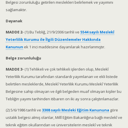
Belgesi zorunluluğu getirilen meslekleri belirlemek ve yayımını
sağlamaktır.
Dayanak
MADDE 2-
(1) Bu Tebliğ, 21/9/2006 tarihli ve
5544 sayılı Meslekî
Yeterlilik Kurumu ile İlgili Düzenlemeler Hakkında
Kanunun
ek 1 inci maddesine dayanılarak hazırlanmıştır.
Belge zorunluluğu
MADDE 3-
(1) Tehlikeli ve çok tehlikeli işlerden olup, Meslekî
Yeterlilik Kurumu tarafından standardı yayımlanan ve ekli listede
belirtilen mesleklerde, Meslekî Yeterlilik Kurumu Meslekî Yeterlilik
Belgesine sahip olmayan ve ilgili belgeden muaf olmayan kişiler bu
Tebliğin yayımı tarihinden itibaren on iki ay sonra çalıştırılamazlar.
(2) 5/6/1986 tarihli ve
3308 sayılı Mesleki Eğitim Kanununa
göre
ustalık belgesi almış olanlar, Millî Eğitim Bakanlığına bağlı meslekî ve
teknik eğitim okullarından ve üniversitelerin meslekî ve teknik