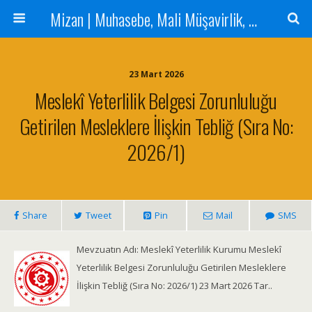
Mizan | Muhasebe, Mali Müşavirlik, Denetim Hizmetleri
23 Mart 2026
Meslekî Yeterlilik Belgesi Zorunluluğu
Getirilen Mesleklere İlişkin Tebliğ (Sıra No:
2026/1)
Share
Tweet
Pin
Mail
SMS
Mevzuatın Adı: Meslekî Yeterlilik Kurumu Meslekî
Yeterlilik Belgesi Zorunluluğu Getirilen Mesleklere
İlişkin Tebliğ (Sıra No: 2026/1) 23 Mart 2026 Tar..