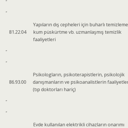
”
“
Yapıların dış cepheleri için buharlı temizleme
81.22.04
kum püskürtme vb. uzmanlaşmış temizlik
faaliyetleri
”
“
Psikologların, psikoterapistlerin, psikolojik
86.93.00
danışmanların ve psikoanalistlerin faaliyetler
(tıp doktorları hariç)
”
“
Evde kullanılan elektrikli cihazların onarımı