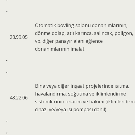
”
“
Otomatik bovling salonu donanımlarının,
dönme dolap, atlı karınca, salıncak, poligon,
28.99.05
vb. diğer panayır alanı eğlence
donanımlarının imalatı
”
“
Bina veya diğer inşaat projelerinde ısıtma,
havalandırma, soğutma ve iklimlendirme
43.22.06
sistemlerinin onarım ve bakımı (iklimlendir
cihazı ve/veya ısı pompası dahil)
”
“