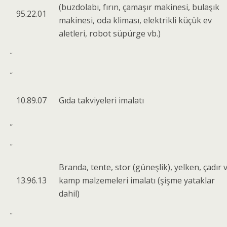
(buzdolabı, fırın, çamaşır makinesi, bulaşık
95.22.01
makinesi, oda kliması, elektrikli küçük ev
aletleri, robot süpürge vb.)
”
“
10.89.07
Gıda takviyeleri imalatı
”
“
Branda, tente, stor (güneşlik), yelken, çadır 
13.96.13
kamp malzemeleri imalatı (şişme yataklar
dahil)
”