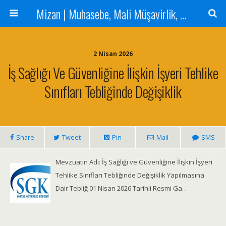
Mizan | Muhasebe, Mali Müşavirlik, Denetim Hizmetleri
2 Nisan 2026
İş Sağlığı Ve Güvenliğine İlişkin İşyeri Tehlike
Sınıfları Tebliğinde Değişiklik
Share
Tweet
Pin
Mail
SMS
Mevzuatın Adı: İş Sağlığı ve Güvenliğine İlişkin İşyeri
Tehlike Sınıfları Tebliğinde Değişiklik Yapılmasına
Dair Tebliğ 01 Nisan 2026 Tarihli Resmi Ga…