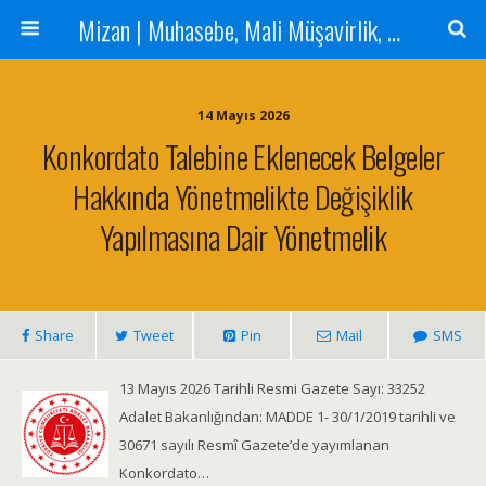
Mizan | Muhasebe, Mali Müşavirlik, Denetim Hizmetleri
14 Mayıs 2026
Konkordato Talebine Eklenecek Belgeler
Hakkında Yönetmelikte Değişiklik
Yapılmasına Dair Yönetmelik
Share
Tweet
Pin
Mail
SMS
13 Mayıs 2026 Tarihli Resmi Gazete Sayı: 33252
Adalet Bakanlığından: MADDE 1- 30/1/2019 tarihli ve
30671 sayılı Resmî Gazete’de yayımlanan
Konkordato…