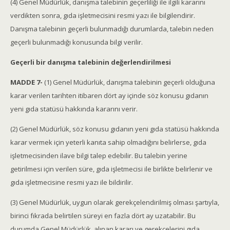
(4) Genel Müdürlük, danışma talebinin geçerliliği ile ilgili kararını
verdikten sonra, gıda işletmecisini resmi yazı ile bilgilendirir.
Danışma talebinin geçerli bulunmadığı durumlarda, talebin neden
geçerli bulunmadığı konusunda bilgi verilir.
Geçerli bir danışma talebinin değerlendirilmesi
MADDE 7-
(1) Genel Müdürlük, danışma talebinin geçerli olduğuna
karar verilen tarihten itibaren dört ay içinde söz konusu gıdanın
yeni gıda statüsü hakkında kararını verir.
(2) Genel Müdürlük, söz konusu gıdanın yeni gıda statüsü hakkında
karar vermek için yeterli kanıta sahip olmadığını belirlerse, gıda
işletmecisinden ilave bilgi talep edebilir. Bu talebin yerine
getirilmesi için verilen süre, gıda işletmecisi ile birlikte belirlenir ve
gıda işletmecisine resmi yazı ile bildirilir.
(3) Genel Müdürlük, uygun olarak gerekçelendirilmiş olması şartıyla,
birinci fıkrada belirtilen süreyi en fazla dört ay uzatabilir. Bu
durumda Genel Müdürlük, alınan kararı ve gerekçelerini gıda