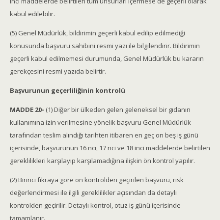
inci maddelerde belirtilen tüm unsurları içermese de geçerli olarak
kabul edilebilir.
(5) Genel Müdürlük, bildirimin geçerli kabul edilip edilmediği
konusunda başvuru sahibini resmi yazı ile bilgilendirir. Bildirimin
geçerli kabul edilmemesi durumunda, Genel Müdürlük bu kararın
gerekçesini resmi yazıda belirtir.
Başvurunun geçerliliğinin kontrolü
MADDE 20-
(1) Diğer bir ülkeden gelen geleneksel bir gıdanın
kullanımına izin verilmesine yönelik başvuru Genel Müdürlük
tarafından teslim alındığı tarihten itibaren en geç on beş iş günü
içerisinde, başvurunun 16 ncı, 17 nci ve 18 inci maddelerde belirtilen
gereklilikleri karşılayıp karşılamadığına ilişkin ön kontrol yapılır.
(2) Birinci fıkraya göre ön kontrolden geçirilen başvuru, risk
değerlendirmesi ile ilgili gereklilikler açısından da detaylı
kontrolden geçirilir. Detaylı kontrol, otuz iş günü içerisinde
tamamlanır.