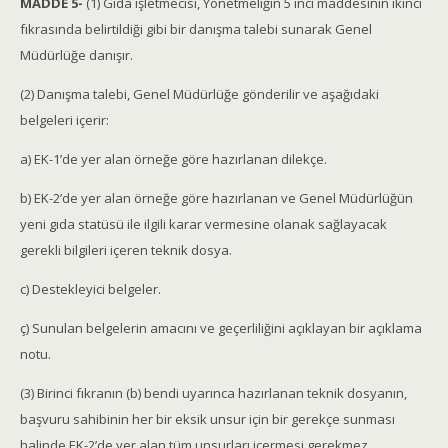
MADDE 5-
(1) Gıda işletmecisi, Yönetmeliğin 5 inci maddesinin ikinci
fıkrasında belirtildiği gibi bir danışma talebi sunarak Genel
Müdürlüğe danışır.
(2) Danışma talebi, Genel Müdürlüğe gönderilir ve aşağıdaki
belgeleri içerir:
a) EK-1’de yer alan örneğe göre hazırlanan dilekçe.
b) EK-2’de yer alan örneğe göre hazırlanan ve Genel Müdürlüğün
yeni gıda statüsü ile ilgili karar vermesine olanak sağlayacak
gerekli bilgileri içeren teknik dosya.
c) Destekleyici belgeler.
ç) Sunulan belgelerin amacını ve geçerliliğini açıklayan bir açıklama
notu.
(3) Birinci fıkranın (b) bendi uyarınca hazırlanan teknik dosyanın,
başvuru sahibinin her bir eksik unsur için bir gerekçe sunması
halinde EK-2’de yer alan tüm unsurları içermesi gerekmez.