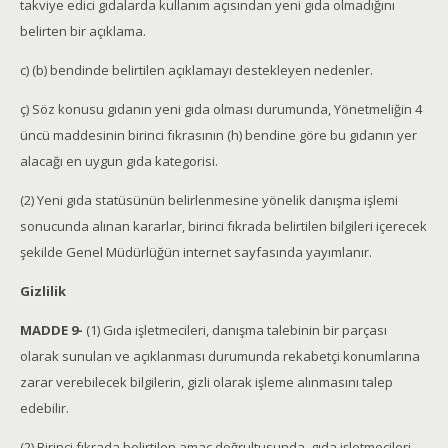
takviye edici gıdalarda kullanım açısından yeni gıda olmadığını
belirten bir açıklama.
c) (b) bendinde belirtilen açıklamayı destekleyen nedenler.
ç) Söz konusu gıdanın yeni gıda olması durumunda, Yönetmeliğin 4
üncü maddesinin birinci fıkrasının (h) bendine göre bu gıdanın yer
alacağı en uygun gıda kategorisi.
(2) Yeni gıda statüsünün belirlenmesine yönelik danışma işlemi
sonucunda alınan kararlar, birinci fıkrada belirtilen bilgileri içerecek
şekilde Genel Müdürlüğün internet sayfasında yayımlanır.
Gizlilik
MADDE 9-
(1) Gıda işletmecileri, danışma talebinin bir parçası
olarak sunulan ve açıklanması durumunda rekabetçi konumlarına
zarar verebilecek bilgilerin, gizli olarak işleme alınmasını talep
edebilir.
(2) Birinci fıkrada belirtilen amaç doğrultusunda, gıda işletmecileri,