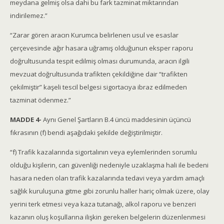
meydana gelmiş olsa dahi bu fark tazminat miktarından
indirilemez.”
“Zarar gören aracın Kurumca belirlenen usul ve esaslar
çerçevesinde ağır hasara uğramış olduğunun eksper raporu
doğrultusunda tespit edilmiş olması durumunda, aracın ilgili
mevzuat doğrultusunda trafikten çekildiğine dair “trafikten
çekilmiştir” kaşeli tescil belgesi sigortacıya ibraz edilmeden
tazminat ödenmez.”
MADDE 4-
Aynı Genel Şartların B.4 üncü maddesinin üçüncü
fıkrasının (f) bendi aşağıdaki şekilde değiştirilmiştir.
“f) Trafik kazalarında sigortalının veya eylemlerinden sorumlu
olduğu kişilerin, can güvenliği nedeniyle uzaklaşma hali ile bedeni
hasara neden olan trafik kazalarında tedavi veya yardım amaçlı
sağlık kuruluşuna gitme gibi zorunlu haller hariç olmak üzere, olay
yerini terk etmesi veya kaza tutanağı, alkol raporu ve benzeri
kazanın oluş koşullarına ilişkin gereken belgelerin düzenlenmesi