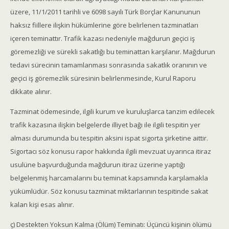
üzere, 11/1/2011 tarihli ve 6098 sayılı Türk Borçlar Kanununun
haksız fiillere ilişkin hükümlerine göre belirlenen tazminatları
içeren teminattır. Trafik kazası nedeniyle mağdurun geçici iş
göremezliği ve sürekli sakatlığı bu teminattan karşılanır. Mağdurun
tedavi sürecinin tamamlanması sonrasında sakatlık oranının ve
geçici iş göremezlik süresinin belirlenmesinde, Kurul Raporu
dikkate alınır.
Tazminat ödemesinde, ilgili kurum ve kuruluşlarca tanzim edilecek
trafik kazasına ilişkin belgelerde illiyet bağı ile ilgili tespitin yer
alması durumunda bu tespitin aksini ispat sigorta şirketine aittir.
Sigortacı söz konusu rapor hakkında ilgili mevzuat uyarınca itiraz
usulüne başvurduğunda mağdurun itiraz üzerine yaptığı
belgelenmiş harcamalarını bu teminat kapsamında karşılamakla
yükümlüdür. Söz konusu tazminat miktarlarının tespitinde sakat
kalan kişi esas alınır.
ç) Destekten Yoksun Kalma (Ölüm) Teminatı: Üçüncü kişinin ölümü