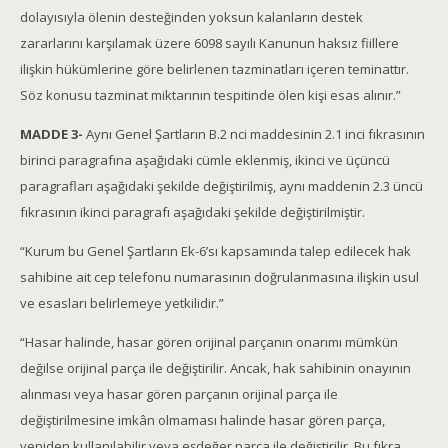
dolayısıyla ölenin desteğinden yoksun kalanların destek
zararlarını karşılamak üzere 6098 sayılı Kanunun haksız fiillere
ilişkin hükümlerine göre belirlenen tazminatları içeren teminattır.
Söz konusu tazminat miktarının tespitinde ölen kişi esas alınır.”
MADDE 3-
Aynı Genel Şartların B.2 nci maddesinin 2.1 inci fıkrasının
birinci paragrafına aşağıdaki cümle eklenmiş, ikinci ve üçüncü
paragrafları aşağıdaki şekilde değiştirilmiş, aynı maddenin 2.3 üncü
fıkrasının ikinci paragrafı aşağıdaki şekilde değiştirilmiştir.
“Kurum bu Genel Şartların Ek-6’sı kapsamında talep edilecek hak
sahibine ait cep telefonu numarasının doğrulanmasına ilişkin usul
ve esasları belirlemeye yetkilidir.”
“Hasar halinde, hasar gören orijinal parçanın onarımı mümkün
değilse orijinal parça ile değiştirilir. Ancak, hak sahibinin onayının
alınması veya hasar gören parçanın orijinal parça ile
değiştirilmesine imkân olmaması halinde hasar gören parça,
yeniden kullanılabilir veya eşdeğer parça ile değiştirilir. Bu fıkra