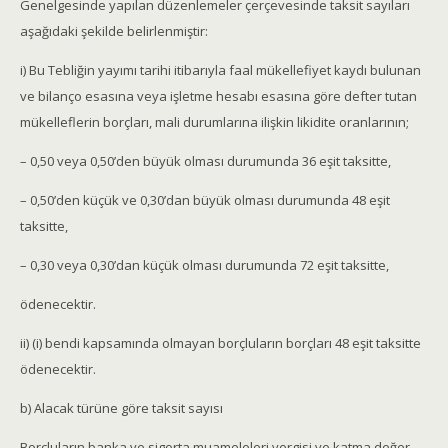
Genelgesinde yapılan düzenlemeler çerçevesinde taksit sayıları
aşağıdaki şekilde belirlenmiştir:
i) Bu Tebliğin yayımı tarihi itibarıyla faal mükellefiyet kaydı bulunan
ve bilanço esasına veya işletme hesabı esasına göre defter tutan
mükelleflerin borçları, mali durumlarına ilişkin likidite oranlarının;
– 0,50 veya 0,50’den büyük olması durumunda 36 eşit taksitte,
– 0,50’den küçük ve 0,30’dan büyük olması durumunda 48 eşit
taksitte,
– 0,30 veya 0,30’dan küçük olması durumunda 72 eşit taksitte,
ödenecektir.
ii) (i) bendi kapsamında olmayan borçluların borçları 48 eşit taksitte
ödenecektir.
b) Alacak türüne göre taksit sayısı
Borçluların banka ve sigorta muameleleri vergisi ve katma değer