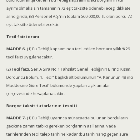
bulundukları şirketlerin bu Tebliğ kapsamındaki borçlarının tür
ayrımı olmaksızın tamamının 72 eşit taksitte ödenebileceği dikkate
alındığında, (B) Personel A.Ş.’nin toplam 560.000,00 TL olan borcu 72
eşit taksitte ödenebilecektir.
Tecil faizi oranı
MADDE 6-
(1) Bu Tebliğ kapsamında tecil edilen borçlara yıllık %29
tecil faizi uygulanacaktır.
(2) Tecil faizi, Seri:A Sıra No:1 Tahsilat Genel Tebliğinin Birinci Kısım,
Dördüncü Bölüm, “I. Tecil” başlıklı alt bölümünün “A. Kanunun 48 inci
Maddesine Göre Tecil” bölümünde yapılan açıklamalar
çerçevesinde hesaplanacaktır.
Borç ve taksit tutarlarının tespiti
MADDE 7-
(1) Bu Tebliğ uyarınca müracaatta bulunan borçluların
gecikme zammı tatbiki gereken borçlarının asıllarına, vade
tarihlerinden tecil talep tarihine kadar (bu tarih hariç) geçen süre