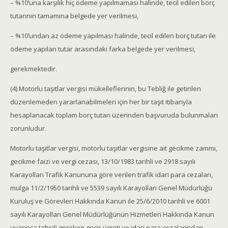
– %10’una karşılık hiç ödeme yapılmaması halinde, tecil edilen borç
tutarının tamamına belgede yer verilmesi,
– %10’undan az ödeme yapılması halinde, tecil edilen borç tutarı ile
ödeme yapılan tutar arasındaki farka belgede yer verilmesi,
gerekmektedir.
(4) Motorlu taşıtlar vergisi mükelleflerinin, bu Tebliğ ile getirilen
düzenlemeden yararlanabilmeleri için her bir taşıt itibarıyla
hesaplanacak toplam borç tutarı üzerinden başvuruda bulunmaları
zorunludur.
Motorlu taşıtlar vergisi, motorlu taşıtlar vergisine ait gecikme zammı,
gecikme faizi ve vergi cezası, 13/10/1983 tarihli ve 2918 sayılı
Karayolları Trafik Kanununa göre verilen trafik idari para cezaları,
mülga 11/2/1950 tarihli ve 5539 sayılı Karayolları Genel Müdürlüğü
Kuruluş ve Görevleri Hakkında Kanun ile 25/6/2010 tarihli ve 6001
sayılı Karayolları Genel Müdürlüğünün Hizmetleri Hakkında Kanun
uyarınca tahsili gereken geçiş ücreti ve idari para cezalarından