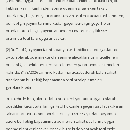
şartlarına uygun olarak ödenmekte olan amme alacaklarının, bu
Tebliğin yayımı tarihinden sonra ödenmesi gereken taksit
tutarlarına, başvuru şartı aranmaksızın tecil müracaat tarihlerinden,
bu Tebliğin yayımı tarihine kadar geçen süre için geçerli olan
oranlar, bu Tebliğin yayımı tarihinden itibaren ise yıllık %29
oranında tecil faizi uygulanacaktır.
(2) Bu Tebliğin yayımı tarihi itibarıyla tecil edilip de tecil şartlarına
uygun olarak ödenmekte olan amme alacakları için mükelleflerin
bu Tebliğ ile belirlenen tecil sürelerinden yararlanmak istemeleri
halinde, 31/8/2026 tarihine kadar müracaat ederek kalan taksit
tutarlarının bu Tebliğ kapsamında tecilini talep etmeleri
gerekmektedir.
Bu takdirde borçluların, daha önce tecil şartlarına uygun olarak
ödedikleri taksit tutarları için tecil hükümleri geçerli sayılacak, kalan
taksit tutarlarına konu borçlar için Eylül/2026 ayından başlamak
üzere bu Tebliğ kapsamında belirlenen taksit sayılarına uygun
ödeme planı verilecektir. Ancak, bu şekilde yapılacak tecillerde,