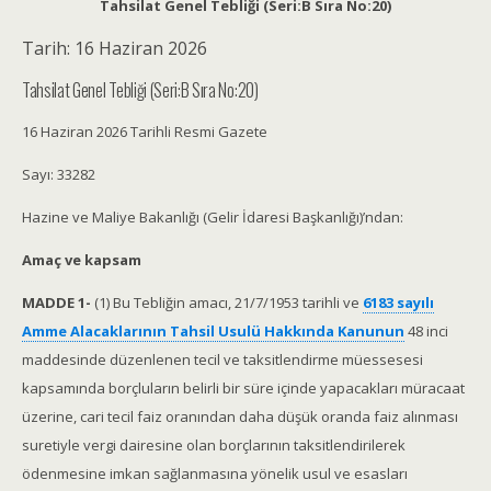
Tahsilat Genel Tebliği (Seri:B Sıra No:20)
Tarih:
16 Haziran 2026
Tahsilat Genel Tebliği (Seri:B Sıra No:20)
16 Haziran 2026 Tarihli Resmi Gazete
Sayı: 33282
Hazine ve Maliye Bakanlığı (Gelir İdaresi Başkanlığı)’ndan:
Amaç ve kapsam
MADDE 1-
(1) Bu Tebliğin amacı, 21/7/1953 tarihli ve
6183 sayılı
Amme Alacaklarının Tahsil Usulü Hakkında Kanunun
48 inci
maddesinde düzenlenen tecil ve taksitlendirme müessesesi
kapsamında borçluların belirli bir süre içinde yapacakları müracaat
üzerine, cari tecil faiz oranından daha düşük oranda faiz alınması
suretiyle vergi dairesine olan borçlarının taksitlendirilerek
ödenmesine imkan sağlanmasına yönelik usul ve esasları