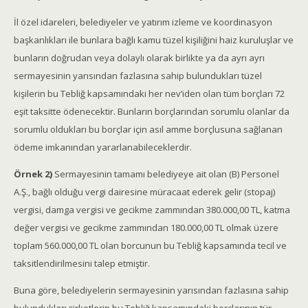
İl özel idareleri, belediyeler ve yatırım izleme ve koordinasyon
başkanlıkları ile bunlara bağlı kamu tüzel kişiliğini haiz kuruluşlar ve
bunların doğrudan veya dolaylı olarak birlikte ya da ayrı ayrı
sermayesinin yarısından fazlasına sahip bulundukları tüzel
kişilerin bu Tebliğ kapsamındaki her nev’iden olan tüm borçları 72
eşit taksitte ödenecektir. Bunların borçlarından sorumlu olanlar da
sorumlu oldukları bu borçlar için asıl amme borçlusuna sağlanan
ödeme imkanından yararlanabileceklerdir.
Örnek 2)
Sermayesinin tamamı belediyeye ait olan (B) Personel
A.Ş., bağlı olduğu vergi dairesine müracaat ederek gelir (stopaj)
vergisi, damga vergisi ve gecikme zammından 380.000,00 TL, katma
değer vergisi ve gecikme zammından 180.000,00 TL olmak üzere
toplam 560.000,00 TL olan borcunun bu Tebliğ kapsamında tecil ve
taksitlendirilmesini talep etmiştir.
Buna göre, belediyelerin sermayesinin yarısından fazlasına sahip