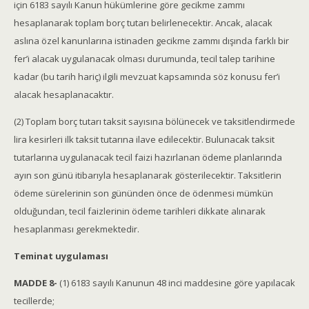
için 6183 sayılı Kanun hükümlerine göre gecikme zammı
hesaplanarak toplam borç tutarı belirlenecektir. Ancak, alacak
aslına özel kanunlarına istinaden gecikme zammı dışında farklı bir
fer’i alacak uygulanacak olması durumunda, tecil talep tarihine
kadar (bu tarih hariç) ilgili mevzuat kapsamında söz konusu fer’i
alacak hesaplanacaktır.
(2) Toplam borç tutarı taksit sayısına bölünecek ve taksitlendirmede
lira kesirleri ilk taksit tutarına ilave edilecektir. Bulunacak taksit
tutarlarına uygulanacak tecil faizi hazırlanan ödeme planlarında
ayın son günü itibarıyla hesaplanarak gösterilecektir. Taksitlerin
ödeme sürelerinin son gününden önce de ödenmesi mümkün
olduğundan, tecil faizlerinin ödeme tarihleri dikkate alınarak
hesaplanması gerekmektedir.
Teminat uygulaması
MADDE 8-
(1) 6183 sayılı Kanunun 48 inci maddesine göre yapılacak
tecillerde;