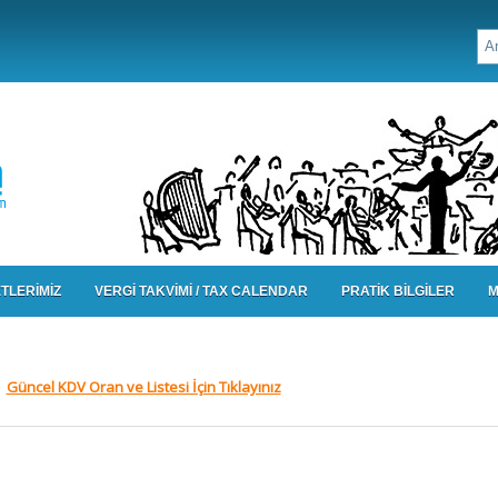
TLERİMİZ
VERGİ TAKVİMİ / TAX CALENDAR
PRATİK BİLGİLER
M
Güncel KDV Oran ve Listesi İçin Tıklayınız