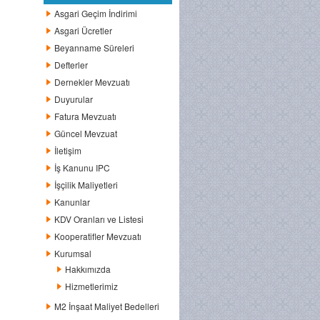
Asgari Geçim İndirimi
Asgari Ücretler
Beyanname Süreleri
Defterler
Dernekler Mevzuatı
Duyurular
Fatura Mevzuatı
Güncel Mevzuat
İletişim
İş Kanunu IPC
İşçilik Maliyetleri
Kanunlar
KDV Oranları ve Listesi
Kooperatifler Mevzuatı
Kurumsal
Hakkımızda
Hizmetlerimiz
M2 İnşaat Maliyet Bedelleri