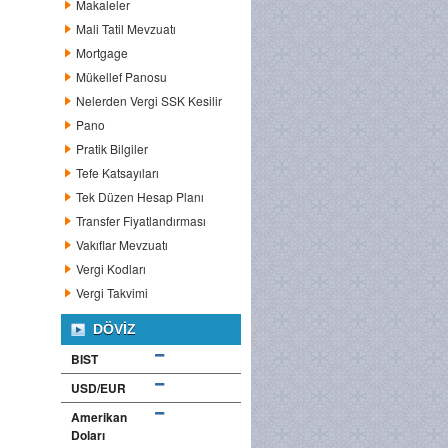
Makaleler
Mali Tatil Mevzuatı
Mortgage
Mükellef Panosu
Nelerden Vergi SSK Kesilir
Pano
Pratik Bilgiler
Tefe Katsayıları
Tek Düzen Hesap Planı
Transfer Fiyatlandırması
Vakıflar Mevzuatı
Vergi Kodları
Vergi Takvimi
DÖVIZ
BIST
USD/EUR
Amerikan
Doları