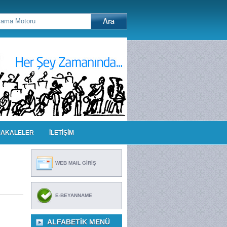
AKALELER
İLETİŞİM
WEB MAIL GİRİŞ
E-BEYANNAME
ALFABETIK MENÜ