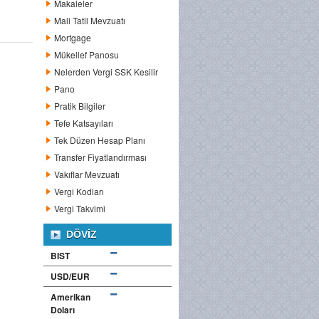
Makaleler
Mali Tatil Mevzuatı
Mortgage
Mükellef Panosu
Nelerden Vergi SSK Kesilir
Pano
Pratik Bilgiler
Tefe Katsayıları
Tek Düzen Hesap Planı
Transfer Fiyatlandırması
Vakıflar Mevzuatı
Vergi Kodları
Vergi Takvimi
DÖVIZ
BIST
USD/EUR
Amerikan
Doları