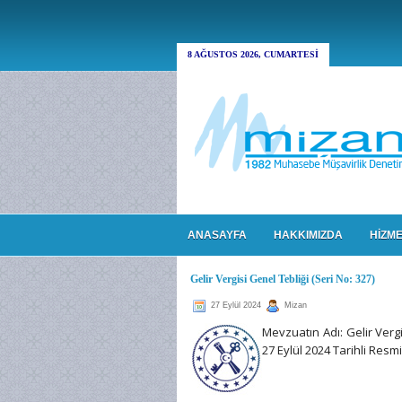
8 AĞUSTOS 2026, CUMARTESI
ANASAYFA
HAKKIMIZDA
HİZME
Gelir Vergisi Genel Tebliği (Seri No: 327)
27 Eylül 2024
Mizan
Mevzuatın Adı: Gelir Vergi
27 Eylül 2024 Tarihli Res