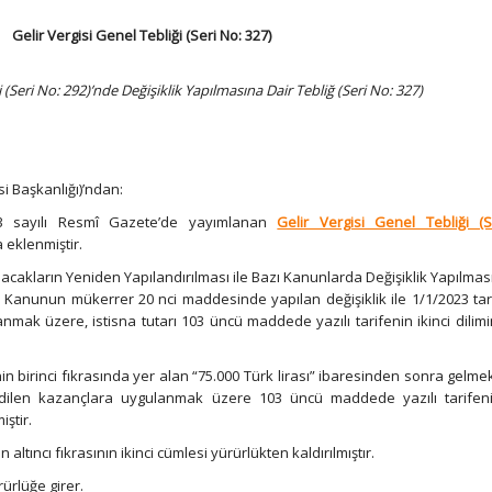
Gelir Vergisi Genel Tebliği (Seri No: 327)
i (Seri No: 292)’nde Değişiklik Yapılmasına Dair Tebliğ (Seri No: 327)
i Başkanlığı)’ndan:
03 sayılı Resmî Gazete’de yayımlanan
Gelir Vergisi Genel Tebliği (
 eklenmiştir.
ı Alacakların Yeniden Yapılandırılması ile Bazı Kanunlarda Değişiklik Yapılmas
ı Kanunun mükerrer 20 nci maddesinde yapılan değişiklik ile 1/1/2023 ta
nmak üzere, istisna tutarı 103 üncü maddede yazılı tarifenin ikinci dilim
in birinci fıkrasında yer alan “75.000 Türk lirası” ibaresinden sonra gelme
 edilen kazançlara uygulanmak üzere 103 üncü maddede yazılı tarifenin
iştir.
 altıncı fıkrasının ikinci cümlesi yürürlükten kaldırılmıştır.
rürlüğe girer.