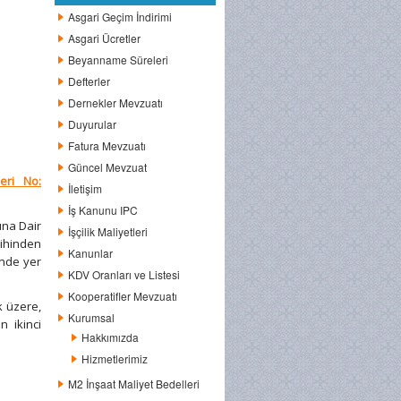
Asgari Geçim İndirimi
Asgari Ücretler
Beyanname Süreleri
Defterler
Dernekler Mevzuatı
Duyurular
Fatura Mevzuatı
Güncel Mevzuat
Seri No:
İletişim
İş Kanunu IPC
ına Dair
İşçilik Maliyetleri
rihinden
Kanunlar
inde yer
KDV Oranları ve Listesi
Kooperatifler Mevzuatı
k üzere,
Kurumsal
 ikinci
Hakkımızda
Hizmetlerimiz
M2 İnşaat Maliyet Bedelleri