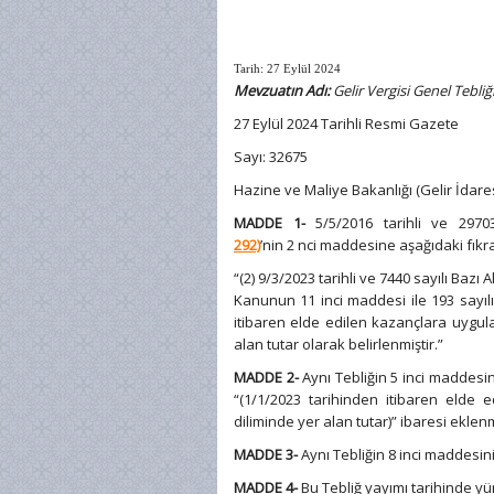
Tarih: 27 Eylül 2024
Mevzuatın Adı:
Gelir Vergisi Genel Tebliğ
27 Eylül 2024 Tarihli Resmi Gazete
Sayı: 32675
Hazine ve Maliye Bakanlığı (Gelir İdares
MADDE 1-
5/5/2016 tarihli ve 297
292)
’nin 2 nci maddesine aşağıdaki fıkra
“(2) 9/3/2023 tarihli ve 7440 sayılı Baz
Kanunun 11 inci maddesi ile 193 sayıl
itibaren elde edilen kazançlara uygula
alan tutar olarak belirlenmiştir.”
MADDE 2-
Aynı Tebliğin 5 inci maddesin
“(1/1/2023 tarihinden itibaren elde
diliminde yer alan tutar)” ibaresi eklenm
MADDE 3-
Aynı Tebliğin 8 inci maddesinin
MADDE 4-
Bu Tebliğ yayımı tarihinde yü