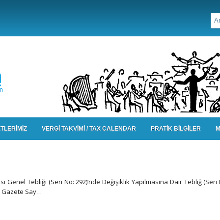
TLERİMİZ
VERGİ TAKVİMİ / TAX CALENDAR
PRATİK BİLGİLER
M
si Genel Tebliği (Seri No: 292)’nde Değişiklik Yapılmasına Dair Tebliğ (Seri 
mi Gazete Say…