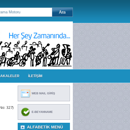
AKALELER
İLETİŞİM
WEB MAIL GİRİŞ
No: 327)
E-BEYANNAME
ALFABETIK MENÜ