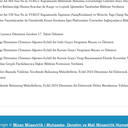
e Ait 464 Sıra No.lu VUKGT Kapsamında Bildirimde Bulunma Zorunluluğu Getirilen Aracı Hi
net Reklamcılığı Hizmet Aracıları ile Kargo ve Lojistik İşletmeleri Tarafından Bildirim Verilmesi
 Ait 538 Sıra No.lu VUKGT Kapsamında Taşınmaz (Satış/Kiralama) ve Motorlu Taşıt (Satış) İla
den Yayımlayanlar ile Günübirlik Konut Kiralama İşini Platformları Üzerinden Sağlayanlarca Bil
Uyarınca Ödenmesi Gereken 17. Taksit Ödemesi
ergi Dönemine (Temmuz-Ağustos-Eylül) Ait Gelir Geçici Vergisinin Beyanı ve Ödemesi
ergi Dönemine (Temmuz-Ağustos-Eylül) Ait Kurum Geçici Vergisinin Beyanı ve Ödemesi
ergi Dönemine (Temmuz-Ağustos-Eylül) Ait Kurum Geçici Vergi Beyannamesi Ekinde Kurumlar V
ndan Gerçek Faydalanıcıya İlişkin Bildirim Formunun Verilmesi
leri Bazında Yükleme Tercihinde Bulunmuş Mükelleflerin, Eylül 2024 Dönemine Ait Elektronik
mesi
ihinde Bulunmuş Mükelleflerin, Eylül 2024 Dönemine Ait Elektronik Defter Beratlarının Yükle
right ©
Mizan Müşavirlik | Muhasebe, Denetim ve Mali Müşavirlik Hizmet