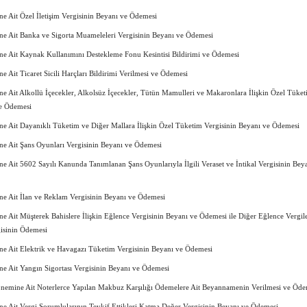
 Ait Özel İletişim Vergisinin Beyanı ve Ödemesi
e Ait Banka ve Sigorta Muameleleri Vergisinin Beyanı ve Ödemesi
e Ait Kaynak Kullanımını Destekleme Fonu Kesintisi Bildirimi ve Ödemesi
 Ait Ticaret Sicili Harçları Bildirimi Verilmesi ve Ödemesi
 Ait Alkollü İçecekler, Alkolsüz İçecekler, Tütün Mamulleri ve Makaronlara İlişkin Özel Tüke
ve Ödemesi
e Ait Dayanıklı Tüketim ve Diğer Mallara İlişkin Özel Tüketim Vergisinin Beyanı ve Ödemesi
e Ait Şans Oyunları Vergisinin Beyanı ve Ödemesi
 Ait 5602 Sayılı Kanunda Tanımlanan Şans Oyunlarıyla İlgili Veraset ve İntikal Vergisinin Bey
e Ait İlan ve Reklam Vergisinin Beyanı ve Ödemesi
 Ait Müşterek Bahislere İlişkin Eğlence Vergisinin Beyanı ve Ödemesi ile Diğer Eğlence Vergil
gisinin Ödemesi
e Ait Elektrik ve Havagazı Tüketim Vergisinin Beyanı ve Ödemesi
e Ait Yangın Sigortası Vergisinin Beyanı ve Ödemesi
emine Ait Noterlerce Yapılan Makbuz Karşılığı Ödemelere Ait Beyannamenin Verilmesi ve Öde
 Ait Vergi Sorumlularının Tevkif Ettikleri Katma Değer Vergisinin Beyanı ve Ödemesi