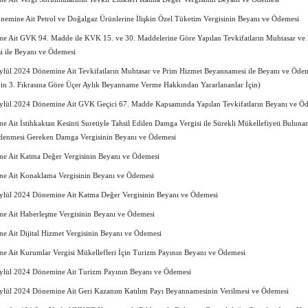
emine Ait Petrol ve Doğalgaz Ürünlerine İlişkin Özel Tüketim Vergisinin Beyanı ve Ödemesi
e Ait GVK 94. Madde ile KVK 15. ve 30. Maddelerine Göre Yapılan Tevkifatların Muhtasar ve
 ile Beyanı ve Ödemesi
ül 2024 Dönemine Ait Tevkifatların Muhtasar ve Prim Hizmet Beyannamesi ile Beyanı ve Öde
n 3. Fıkrasına Göre Üçer Aylık Beyanname Verme Hakkından Yararlananlar İçin)
ül 2024 Dönemine Ait GVK Geçici 67. Madde Kapsamında Yapılan Tevkifatların Beyanı ve Ö
 Ait İstihkaktan Kesinti Suretiyle Tahsil Edilen Damga Vergisi ile Sürekli Mükellefiyeti Bulunan
denmesi Gereken Damga Vergisinin Beyanı ve Ödemesi
e Ait Katma Değer Vergisinin Beyanı ve Ödemesi
e Ait Konaklama Vergisinin Beyanı ve Ödemesi
lül 2024 Dönemine Ait Katma Değer Vergisinin Beyanı ve Ödemesi
e Ait Haberleşme Vergisinin Beyanı ve Ödemesi
e Ait Dijital Hizmet Vergisinin Beyanı ve Ödemesi
e Ait Kurumlar Vergisi Mükellefleri İçin Turizm Payının Beyanı ve Ödemesi
lül 2024 Dönemine Ait Turizm Payının Beyanı ve Ödemesi
ül 2024 Dönemine Ait Geri Kazanım Katılım Payı Beyannamesinin Verilmesi ve Ödemesi