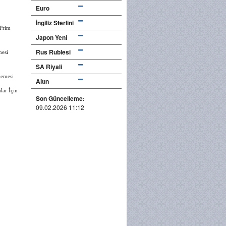
Euro
İngiliz Sterlini
 Prim
Japon Yeni
Rus Rublesi
mesi
SA Riyali
demesi
Altın
lar İçin
Son Güncelleme:
09.02.2026 11:12