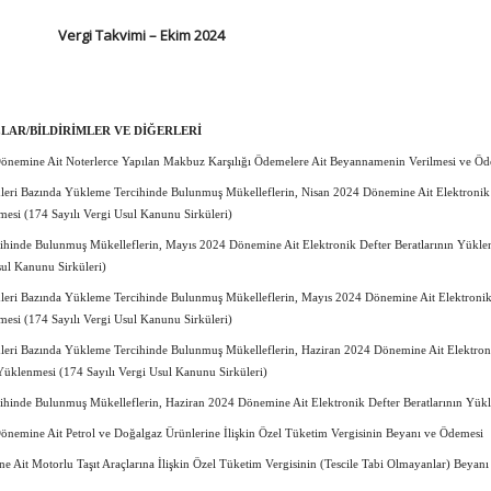
Vergi Takvimi – Ekim 2024
LAR/BİLDİRİMLER VE DİĞERLERİ
önemine Ait Noterlerce Yapılan Makbuz Karşılığı Ödemelere Ait Beyannamenin Verilmesi ve Öd
leri Bazında Yükleme Tercihinde Bulunmuş Mükelleflerin, Nisan 2024 Dönemine Ait Elektronik
mesi (174 Sayılı Vergi Usul Kanunu Sirküleri)
ihinde Bulunmuş Mükelleflerin, Mayıs 2024 Dönemine Ait Elektronik Defter Beratlarının Yükle
sul Kanunu Sirküleri)
leri Bazında Yükleme Tercihinde Bulunmuş Mükelleflerin, Mayıs 2024 Dönemine Ait Elektronik
mesi (174 Sayılı Vergi Usul Kanunu Sirküleri)
leri Bazında Yükleme Tercihinde Bulunmuş Mükelleflerin, Haziran 2024 Dönemine Ait Elektron
 Yüklenmesi (174 Sayılı Vergi Usul Kanunu Sirküleri)
ihinde Bulunmuş Mükelleflerin, Haziran 2024 Dönemine Ait Elektronik Defter Beratlarının Yük
önemine Ait Petrol ve Doğalgaz Ürünlerine İlişkin Özel Tüketim Vergisinin Beyanı ve Ödemesi
 Ait Motorlu Taşıt Araçlarına İlişkin Özel Tüketim Vergisinin (Tescile Tabi Olmayanlar) Beyanı