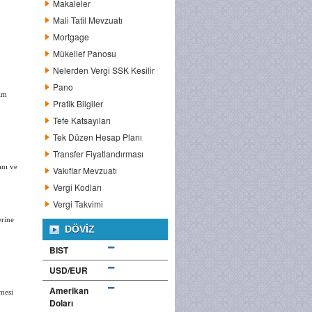
Makaleler
Mali Tatil Mevzuatı
Mortgage
Mükellef Panosu
Nelerden Vergi SSK Kesilir
Pano
tim
Pratik Bilgiler
Tefe Katsayıları
Tek Düzen Hesap Planı
Transfer Fiyatlandırması
anı ve
Vakıflar Mevzuatı
Vergi Kodları
Vergi Takvimi
erine
DÖVIZ
BIST
USD/EUR
Amerikan
mesi
Doları