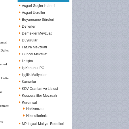
Asgari Geçim İndirimi
Asgari Ücretler
Beyanname Süreleri
Defterler
Dernekler Mevzuatı
Duyurular
emesi
Fatura Mevzuatı
 Defter
Güncel Mevzuat
İletişim
nmesi
İş Kanunu IPC
İşçilik Maliyetleri
 Defter
Kanunlar
KDV Oranları ve Listesi
ik
Kooperatifler Mevzuatı
Kurumsal
lenmesi
Hakkımızda
Hizmetlerimiz
 ve
M2 İnşaat Maliyet Bedelleri