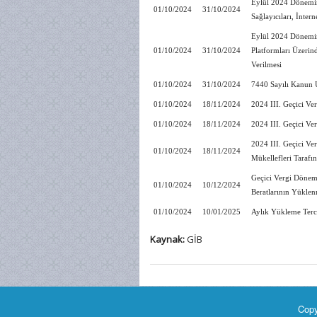
Eylül 2024 Dönemin
01/10/2024
31/10/2024
Sağlayıcıları, İnter
Eylül 2024 Dönemine
01/10/2024
31/10/2024
Platformları Üzerin
Verilmesi
01/10/2024
31/10/2024
7440 Sayılı Kanun 
01/10/2024
18/11/2024
2024 III. Geçici V
01/10/2024
18/11/2024
2024 III. Geçici V
2024 III. Geçici V
01/10/2024
18/11/2024
Mükellefleri Tarafı
Geçici Vergi Dönem
01/10/2024
10/12/2024
Beratlarının Yüklen
01/10/2024
10/01/2025
Aylık Yükleme Terc
Kaynak:
GİB
Copy