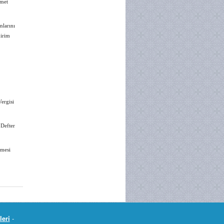
zmet
nlarını
dirim
ergisi
 Defter
nmesi
leri
-