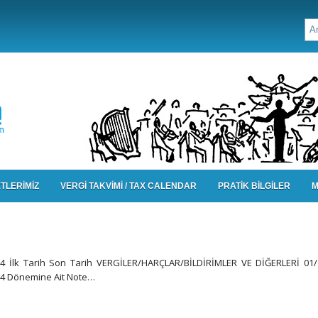
TLERİMİZ
VERGİ TAKVİMİ / TAX CALENDAR
PRATİK BİLGİLER
M
24 İlk Tarih Son Tarih VERGİLER/HARÇLAR/BİLDİRİMLER VE DİĞERLERİ 01/
024 Dönemine Ait Note…