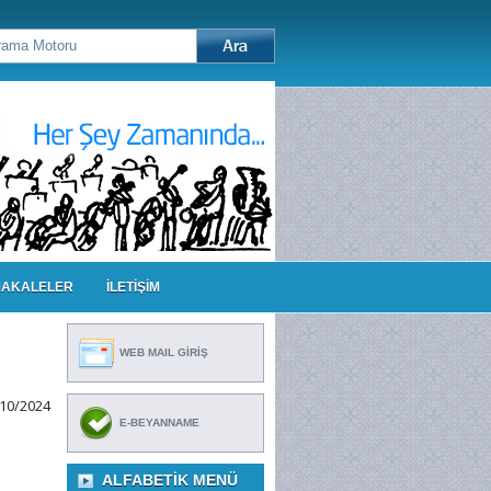
AKALELER
İLETİŞİM
WEB MAIL GİRİŞ
10/2024
E-BEYANNAME
ALFABETIK MENÜ